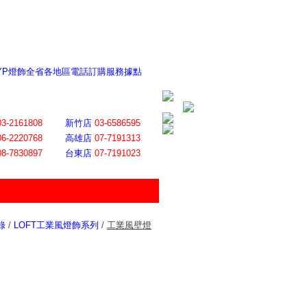
 YP燈飾全省各地區電話訂購服務據點
ite日誌 感謝莊記者熱情介紹
│
會員登入
│
回首頁
│
加入最愛
03-2161808
新竹店
03-6586595
06-2220768
高雄店
07-7191313
08-7830897
台東店
07-7191023
錄
/
LOFT工業風燈飾系列
/
工業風壁燈