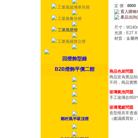
定 價
:
8800
工業風玻璃單吊燈
置入購物
產品洽詢(
工業風餐吊燈
尺寸：W140m
工業風壁燈
光源：E27 X
材質：金屬
工業風檯燈立燈
回燈飾型錄
B2B燈飾平價二館
商品色差問題
商品皆為實品拍
不同，商品實際
玻璃氣泡問題
手工玻璃在85
玻璃電鍍問題
造型燈具常透過
（建議購買前，
鄉村風半吸頂燈