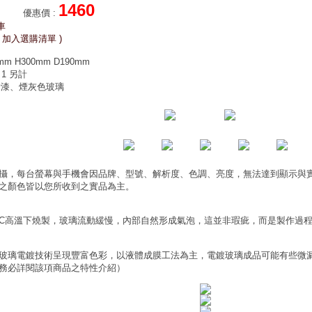
1460
優惠價
:
車
 加入選購清單 )
m H300mm D190mm
 1 另計
烤漆、煙灰色玻璃
攝，每台螢幕與手機會因品牌、型號、解析度、色調、亮度，無法達到顯示與
之顏色皆以您所收到之實品為主。
0°C高溫下燒製，玻璃流動緩慢，內部自然形成氣泡，這並非瑕疵，而是製作過
玻璃電鍍技術呈現豐富色彩，以液體成膜工法為主，電鍍玻璃成品可能有些微
務必詳閱該項商品之特性介紹）