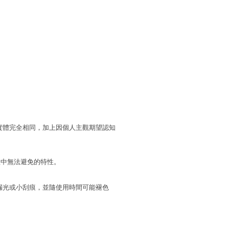
實體完全相同，加上因個人主觀期望認知
程中無法避免的特性。
漏光或小刮痕，並隨使用時間可能褪色