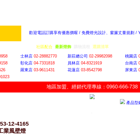
歡迎電話訂購享有優惠價喔 / 免費燈光設計、窗簾丈量規劃 /
奇摩新聞：選對燈飾居家氣氛大提升
隨意窩 Xu
全省門市
│
社區配合
│
最新燈飾
│
購物流程
│
選購清單
│
購物車
│
聯絡YP
0958
士林店
02-28882770
新莊總公司
02-29982098
桃園店
9158
彰化店
04-73318
18
員林店
04-8321919
台南店
626
羅東店
03-9611431
花蓮店
03-8542798
屏東店
91023
地區加盟
、
經銷代理專線：0960-666-738
產品型
53-12-4165
7工業風壁燈