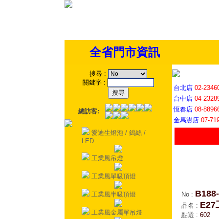
全省門市資訊
搜尋
:
關鍵字
:
台北店
02-2346
台中店
04-2328
恆春店
08-8896
總訪客:
金馬澎店
07-71
愛迪生燈泡 / 鎢絲 /
LED
工業風吊燈
工業風單吸頂燈
B188-
工業風半吸頂燈
No
:
E2
品名
:
工業風金屬單吊燈
點選
:
602