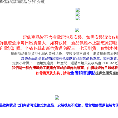
務必詳閱該項商品之特性介紹）
燈飾商品皆不含省電燈泡及安裝、如需安裝請洽各
飾批發倉庫每日出貨量大、如有缺貨、新品供應不上請您原諒喔
迎電話訂購、全省各縣市新竹貨運宅配三、七天到貨、貨到才付
燈飾商品收到貨品七日內皆可退換、安裝後恕不退換、退貨燈飾需原包
燈飾產品皆是實品拍照如有色差以實品燈飾顏色為主、如有退貨
燈飾小常識：一個燈泡適用一坪空間 選購吊燈天花板高度 300~32
我們是一群台灣燈飾工廠組合而成的燈飾批發商、由傳統燈飾目錄轉投
全省銷售據點
如需購買及安裝，請洽
提供您優質服
產品型錄
｜
銷售據點
｜
客服
品收到貨品七日內皆可退換燈飾產品、安裝後恕不退換、退貨燈飾需原包裝寄
P燈飾網版權所有 c 2011 B2B Lighting All rights reserved. B2B燈飾