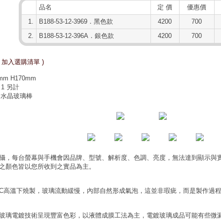
品名
定 價
優惠價
1.
B188-53-12-3969．黑色款
4200
700
2.
B188-53-12-396A．銀色款
4200
700
 加入選購清單 )
m H170mm
 1 另計
、水晶玻璃棒
攝，每台螢幕與手機會因品牌、型號、解析度、色調、亮度，無法達到顯示與
之顏色皆以您所收到之實品為主。
0°C高溫下燒製，玻璃流動緩慢，內部自然形成氣泡，這並非瑕疵，而是製作過
玻璃電鍍技術呈現豐富色彩，以液體成膜工法為主，電鍍玻璃成品可能有些微