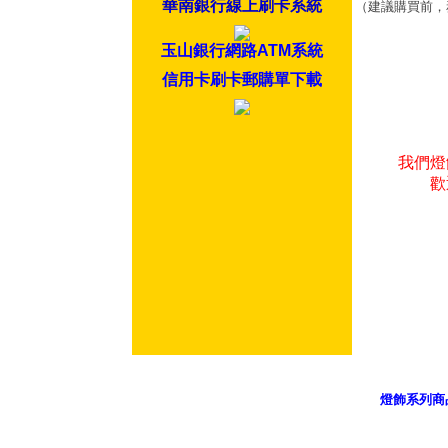
華南銀行線上刷卡系統
（建議購買前，
玉山銀行網路ATM系統
信用卡刷卡郵購單下載
我們燈
歡
燈飾系列商
御品科技、Y