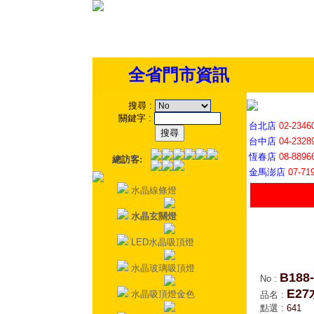
全省門市資訊
搜尋
:
關鍵字
:
台北店
02-2346
台中店
04-2328
恆春店
08-8896
總訪客:
金馬澎店
07-71
水晶線條燈
水晶玄關燈
LED水晶吸頂燈
水晶玻璃吸頂燈
B188-
No
:
E2
水晶吸頂燈金色
品名
:
點選
:
641