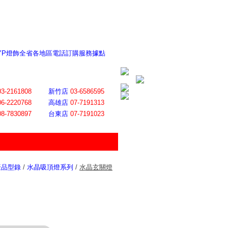
 YP燈飾全省各地區電話訂購服務據點
ite日誌 感謝莊記者熱情介紹
│
會員登入
│
回首頁
│
加入最愛
03-2161808
新竹店
03-6586595
06-2220768
高雄店
07-7191313
08-7830897
台東店
07-7191023
產品型錄
/
水晶吸頂燈系列
/
水晶玄關燈