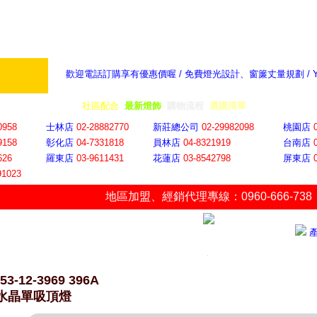
歡迎電話訂購享有優惠價喔 / 免費燈光設計、窗簾丈量規劃 /
奇摩新聞：選對燈飾居家氣氛大提升
隨意窩 Xu
全省門市
│
社區配合
│
最新燈飾
│
購物流程
│
選購清單
│
購物車
│
聯絡YP
0958
士林店
02-28882770
新莊總公司
02-29982098
桃園店
9158
彰化店
04-73318
18
員林店
04-8321919
台南店
626
羅東店
03-9611431
花蓮店
03-8542798
屏東店
91023
地區加盟
、
經銷代理專線：0960-666-738
53-12-3969 396A
7水晶單吸頂燈