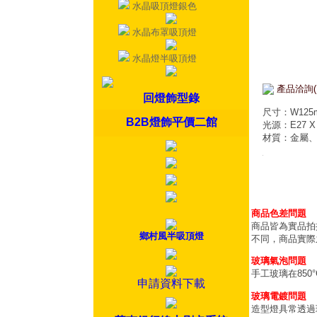
水晶吸頂燈銀色
水晶布罩吸頂燈
水晶燈半吸頂燈
產品洽詢(
回燈飾型錄
尺寸：W125m
B2B燈飾平價二館
光源：E27 X
材質：金屬
商品色差問題
商品皆為實品拍
鄉村風半吸頂燈
不同，商品實際
玻璃氣泡問題
手工玻璃在85
申請資料下載
玻璃電鍍問題
造型燈具常透過