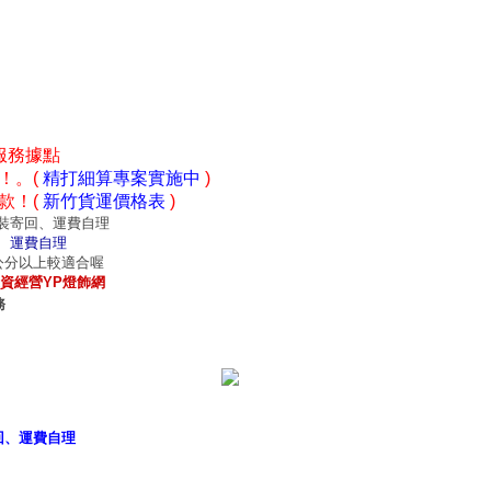
服務據點
！。(
精打細算專案實施中
)
款！(
新竹貨運價格表
)
裝寄回、運費自理
、運費自理
0公分以上較適合喔
資經營YP燈飾網
務
意見
｜
招商專區
｜
網站首頁
｜
我的最愛
回、運費自理
工廠批發網建置