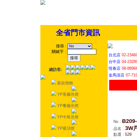
全省門市資訊
搜尋
:
關鍵字
:
台北店
02-2346
台中店
04-2328
恆春店
08-8896
總訪客:
金馬澎店
07-71
新款燈飾
YP客廳吊燈
YP餐廳吊燈
YP中島吊燈
B209
No
:
3W
YP吸頂燈
品名
:
點選
:
529