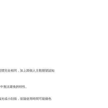
實體完全相同，加上因個人主觀期望認知
程中無法避免的特性。
漏光或小刮痕，並隨使用時間可能褪色