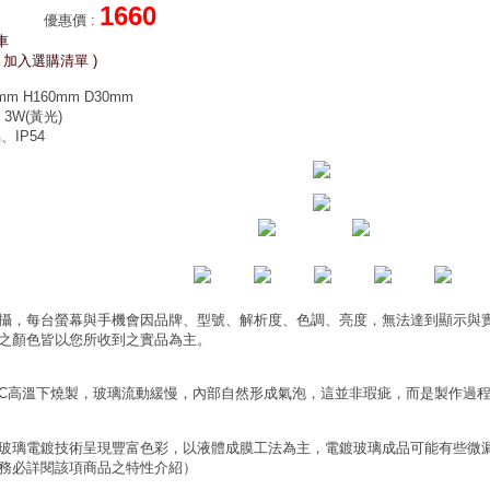
1660
優惠價
:
車
 加入選購清單 )
m H160mm D30mm
3W(黃光)
IP54
攝，每台螢幕與手機會因品牌、型號、解析度、色調、亮度，無法達到顯示與
之顏色皆以您所收到之實品為主。
0°C高溫下燒製，玻璃流動緩慢，內部自然形成氣泡，這並非瑕疵，而是製作過
玻璃電鍍技術呈現豐富色彩，以液體成膜工法為主，電鍍玻璃成品可能有些微
務必詳閱該項商品之特性介紹）