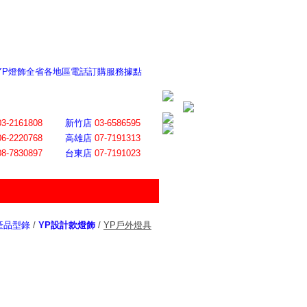
 YP燈飾全省各地區電話訂購服務據點
ite日誌 感謝莊記者熱情介紹
│
會員登入
│
回首頁
│
加入最愛
03-2161808
新竹店
03-6586595
06-2220768
高雄店
07-7191313
08-7830897
台東店
07-7191023
產品型錄
/
YP設計款燈飾
/
YP戶外燈具