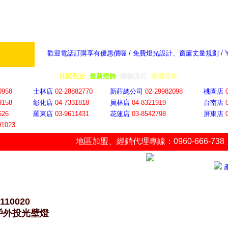
歡迎電話訂購享有優惠價喔 / 免費燈光設計、窗簾丈量規劃 /
奇摩新聞：選對燈飾居家氣氛大提升
隨意窩 Xu
全省門市
│
社區配合
│
最新燈飾
│
購物流程
│
選購清單
│
購物車
│
聯絡YP
0958
士林店
02-28882770
新莊總公司
02-29982098
桃園店
9158
彰化店
04-73318
18
員林店
04-8321919
台南店
626
羅東店
03-9611431
花蓮店
03-8542798
屏東店
91023
地區加盟
、
經銷代理專線：0960-666-738
-110020
戶外投光壁燈