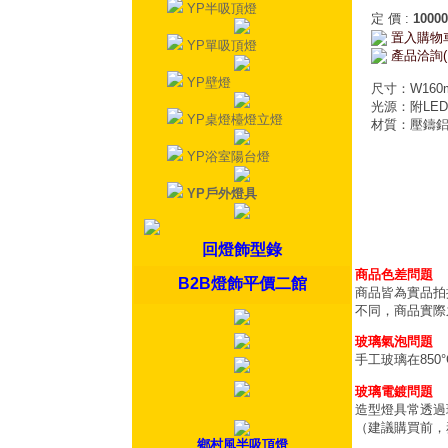
YP半吸頂燈
定 價
:
10000
置入購物
YP單吸頂燈
產品洽詢(
YP壁燈
尺寸：W160m
光源：附LED 
YP桌燈檯燈立燈
材質：壓鑄鋁、
YP浴室陽台燈
YP戶外燈具
回燈飾型錄
商品色差問題
B2B燈飾平價二館
商品皆為實品拍
不同，商品實際
玻璃氣泡問題
手工玻璃在85
玻璃電鍍問題
造型燈具常透過
（建議購買前，
鄉村風半吸頂燈