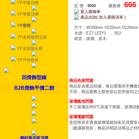
YP半吸頂燈
666
定 價
:
4000
優惠價
:
置入購物車
YP單吸頂燈
產品洽詢( 加入選購清單 )
YP壁燈
尺寸：W100mm H220mm D120mm
光源：E27 LED*1
另計
YP桌燈檯燈立燈
材質：玻璃、原木
YP浴室陽台燈
YP戶外燈具
回燈飾型錄
商品色差問題
商品皆為實品拍攝，每台螢幕與手機會
B2B燈飾平價二館
不同，商品實際之顏色皆以您所收到之
玻璃氣泡問題
手工玻璃在850°C高溫下燒製，玻璃
玻璃電鍍問題
造型燈具常透過玻璃電鍍技術呈現豐富
（建議購買前，務必詳閱該項商品之特
鄉村風半吸頂燈