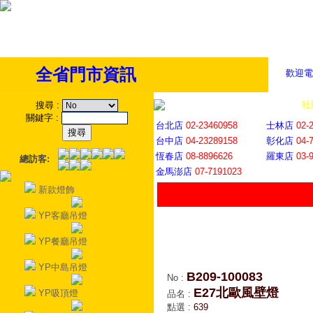
全省門市資訊
歡迎電
全省門市
│
社
搜尋
:
關鍵字
:
台北店
02-23460958
士林店
02-
台中店
04-23289158
彰化店
04-
恆春店
08-8896626
羅東店
03-
總訪客:
金馬澎店
07-7191023
新款燈飾
YP客廳吊燈
YP餐廳吊燈
YP中島吊燈
B209-100083
No
:
E27北歐風壁燈
YP吸頂燈
品名
:
點選
:
639