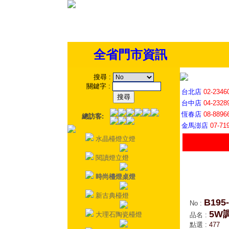
全省門市資訊
搜尋
:
關鍵字
:
台北店
02-2346
台中店
04-2328
恆春店
08-8896
總訪客:
金馬澎店
07-71
水晶檯燈立燈
閱讀燈立燈
時尚檯燈桌燈
新古典檯燈
B195-
No
:
5W
大理石陶瓷檯燈
品名
:
點選
:
477