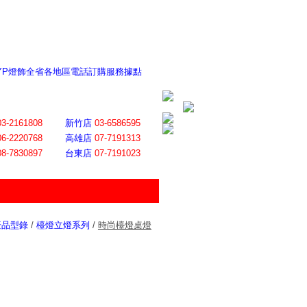
 YP燈飾全省各地區電話訂購服務據點
ite日誌 感謝莊記者熱情介紹
│
會員登入
│
回首頁
│
加入最愛
03-2161808
新竹店
03-6586595
06-2220768
高雄店
07-7191313
08-7830897
台東店
07-7191023
產品型錄
/
檯燈立燈系列
/
時尚檯燈桌燈