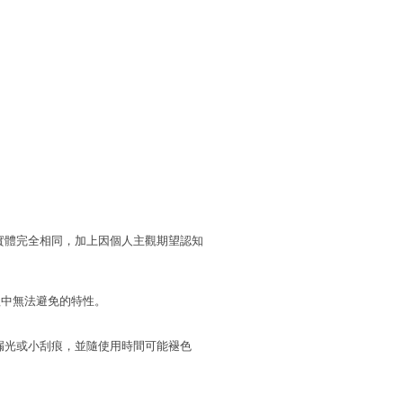
實體完全相同，加上因個人主觀期望認知
程中無法避免的特性。
漏光或小刮痕，並隨使用時間可能褪色