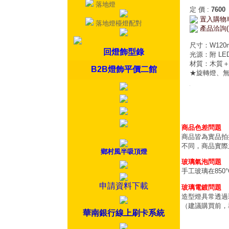
落地燈
定 價
:
7600
置入購物
落地燈檯燈配對
產品洽詢(
尺寸：W120m
回燈飾型錄
光源：附 LED
材質：木質＋
B2B燈飾平價二館
★旋轉燈、無
商品色差問題
商品皆為實品拍
不同，商品實際
鄉村風半吸頂燈
玻璃氣泡問題
手工玻璃在85
申請資料下載
玻璃電鍍問題
造型燈具常透過
（建議購買前，
華南銀行線上刷卡系統