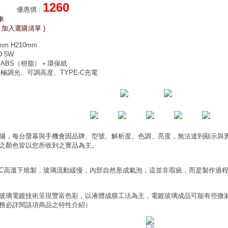
1260
優惠價
:
車
 加入選購清單 )
m H210mm
 5W
ABS（樹脂）＋環保紙
極調光、可調高度、TYPE-C充電
攝，每台螢幕與手機會因品牌、型號、解析度、色調、亮度，無法達到顯示與
之顏色皆以您所收到之實品為主。
0°C高溫下燒製，玻璃流動緩慢，內部自然形成氣泡，這並非瑕疵，而是製作過
玻璃電鍍技術呈現豐富色彩，以液體成膜工法為主，電鍍玻璃成品可能有些微
務必詳閱該項商品之特性介紹）