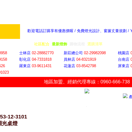
歡迎電話訂購享有優惠價喔 / 免費燈光設計、窗簾丈量規劃 /
奇摩新聞：選對燈飾居家氣氛大提升
隨意窩 Xu
全省門市
│
社區配合
│
最新燈飾
│
購物流程
│
選購清單
│
購物車
│
聯絡YP
0958
士林店
02-28882770
新莊總公司
02-29982098
桃園店
9158
彰化店
04-73318
18
員林店
04-8321919
台南店
626
羅東店
03-9611431
花蓮店
03-8542798
屏東店
91023
地區加盟
、
經銷代理專線：0960-666-738
53-12-3101
調光桌燈