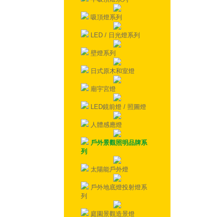
吸頂燈系列
LED / 日光燈系列
壁燈系列
日式原木和室燈
廟宇宮燈
LED鏡前燈 / 照圖燈
人體感應燈
戶外景觀照明品牌系
列
太陽能戶外燈
戶外地底燈投射燈系
列
庭園景觀造景燈