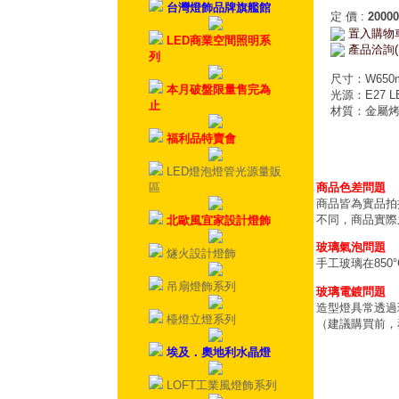
台灣燈飾品牌旗艦館
定 價
:
20000
置入購物
LED商業空間照明系
產品洽詢(
列
尺寸：W650m
本月破盤限量售完為
光源：E27 L
止
材質：金屬
福利品特賣會
LED燈泡燈管光源量販
區
商品色差問題
商品皆為實品拍
不同，商品實際
北歐風宜家設計燈飾
玻璃氣泡問題
燧火設計燈飾
手工玻璃在85
吊扇燈飾系列
玻璃電鍍問題
造型燈具常透過
檯燈立燈系列
（建議購買前，
埃及．奧地利水晶燈
LOFT工業風燈飾系列