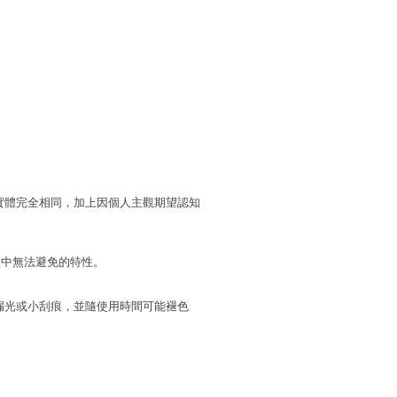
實體完全相同，加上因個人主觀期望認知
程中無法避免的特性。
漏光或小刮痕，並隨使用時間可能褪色