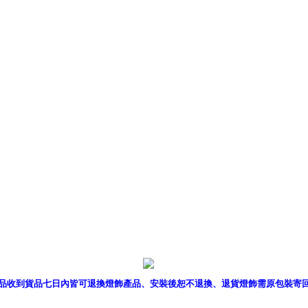
產品型錄
｜
銷售據點
｜
客服
品收到貨品七日內皆可退換燈飾產品、安裝後恕不退換、退貨燈飾需原包裝寄
P燈飾網版權所有 c 2011 B2B Lighting All rights reserved. B2B燈飾