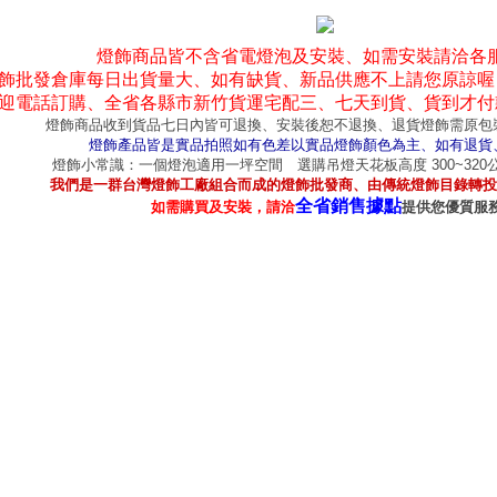
燈飾商品皆不含省電燈泡及安裝、如需安裝請洽各
飾批發倉庫每日出貨量大、如有缺貨、新品供應不上請您原諒喔
迎電話訂購、全省各縣市新竹貨運宅配三、七天到貨、貨到才付
燈飾商品收到貨品七日內皆可退換、安裝後恕不退換、退貨燈飾需原包
燈飾產品皆是實品拍照如有色差以實品燈飾顏色為主、如有退貨
燈飾小常識：一個燈泡適用一坪空間 選購吊燈天花板高度 300~32
我們是一群台灣燈飾工廠組合而成的燈飾批發商、由傳統燈飾目錄轉投
全省銷售據點
如需購買及安裝，請洽
提供您優質服