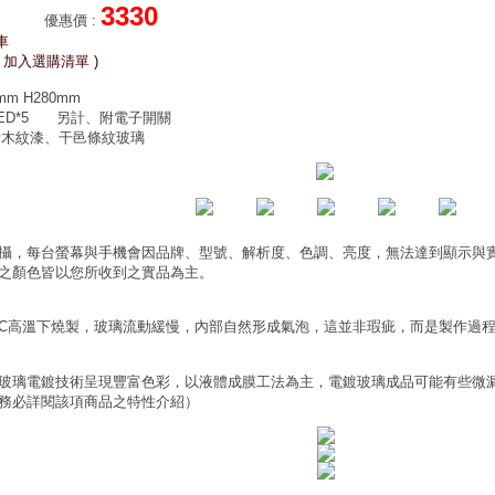
3330
優惠價
:
車
 加入選購清單 )
m H280mm
ED*5
另計、附電子開關
烤木紋漆、干邑條紋玻璃
攝，每台螢幕與手機會因品牌、型號、解析度、色調、亮度，無法達到顯示與
之顏色皆以您所收到之實品為主。
0°C高溫下燒製，玻璃流動緩慢，內部自然形成氣泡，這並非瑕疵，而是製作過
玻璃電鍍技術呈現豐富色彩，以液體成膜工法為主，電鍍玻璃成品可能有些微
務必詳閱該項商品之特性介紹）