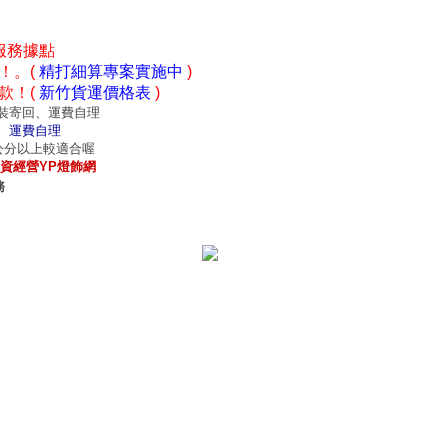
服務據點
！。(
精打細算專案實施中
)
款！(
新竹貨運價格表
)
裝寄回、運費自理
、運費自理
0公分以上較適合喔
資經營YP燈飾網
務