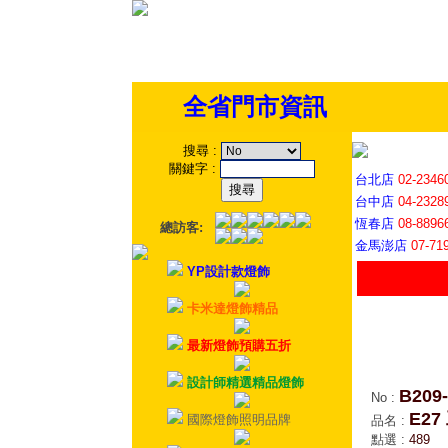
全省門市資訊
搜尋
:
關鍵字
:
台北店
02-2346
台中店
04-2328
恆春店
08-8896
總訪客:
金馬澎店
07-71
YP設計款燈飾
卡米達燈飾精品
最新燈飾預購五折
設計師精選精品燈飾
B209
No
:
E2
國際燈飾照明品牌
品名
:
點選
:
489