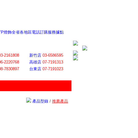
 YP燈飾全省各地區電話訂購服務據點
ite日誌 感謝莊記者熱情介紹
│
會員登入
│
回首頁
│
加入最愛
03-2161808
新竹店
03-6586595
06-2220768
高雄店
07-7191313
08-7830897
台東店
07-7191023
產品型錄
/
推薦產品