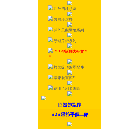
戶外門柱頭燈
景觀步道燈
戶外景觀壁燈系列
景觀路燈系列
＊＊聖誕燈大特賣＊
＊
燈飾吸頂盤零配件
居家裝置藝品
信用卡刷卡專區
回燈飾型錄
B2B燈飾平價二館