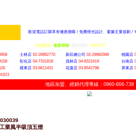
歡迎電話訂購享有優惠價喔 / 免費燈光設計、窗簾丈量規劃 /
奇摩新聞：選對燈飾居家氣氛大提升
隨意窩 Xu
全省門市
│
社區配合
│
最新燈飾
│
購物流程
│
選購清單
│
購物車
│
聯絡YP
0958
士林店
02-28882770
新莊總公司
02-29982098
桃園店
9158
彰化店
04-73318
18
員林店
04-8321919
台南店
626
羅東店
03-9611431
花蓮店
03-8542798
屏東店
91023
地區加盟
、
經銷代理專線：0960-666-738
-030039
7 工業風半吸頂五燈