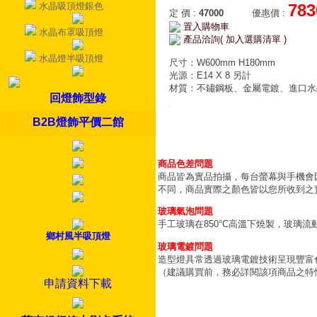
水晶吸頂燈銀色
783
定 價
:
47000
優惠價
:
置入購物車
水晶布罩吸頂燈
產品洽詢( 加入選購清單 )
水晶燈半吸頂燈
尺寸：W600mm H180mm
光源：E14 X 8 另計
材質：不鏽鋼板、金屬電鍍、進口水
回燈飾型錄
B2B燈飾平價二館
商品色差問題
商品皆為實品拍攝，每台螢幕與手機會
不同，商品實際之顏色皆以您所收到之
玻璃氣泡問題
手工玻璃在850°C高溫下燒製，玻璃
鄉村風半吸頂燈
玻璃電鍍問題
造型燈具常透過玻璃電鍍技術呈現豐富
（建議購買前，務必詳閱該項商品之特
申請資料下載