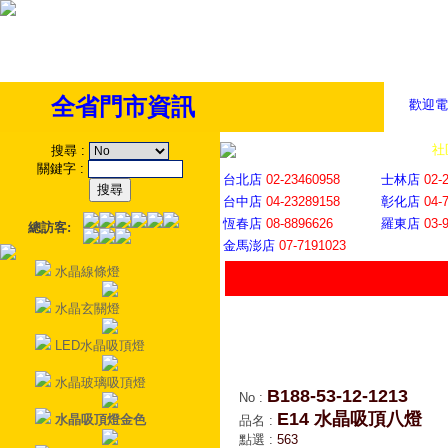
全省門市資訊
歡迎電
全省門市
│
社
搜尋
:
關鍵字
:
台北店
02-23460958
士林店
02-
台中店
04-23289158
彰化店
04-
恆春店
08-8896626
羅東店
03-
總訪客:
金馬澎店
07-7191023
水晶線條燈
水晶玄關燈
LED水晶吸頂燈
水晶玻璃吸頂燈
B188-53-12-1213
No
:
E14 水晶吸頂八燈
水晶吸頂燈金色
品名
:
點選
:
563