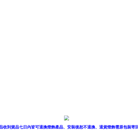
產品型錄
｜
銷售據點
｜
客服
品收到貨品七日內皆可退換燈飾產品、安裝後恕不退換、退貨燈飾需原包裝寄
P燈飾網版權所有 c 2011 B2B Lighting All rights reserved. B2B燈飾