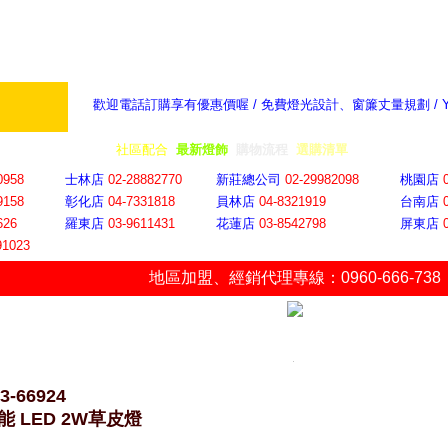
歡迎電話訂購享有優惠價喔 / 免費燈光設計、窗簾丈量規劃 /
奇摩新聞：選對燈飾居家氣氛大提升
隨意窩 Xu
全省門市
│
社區配合
│
最新燈飾
│
購物流程
│
選購清單
│
購物車
│
聯絡YP
0958
士林店
02-28882770
新莊總公司
02-29982098
桃園店
9158
彰化店
04-73318
18
員林店
04-8321919
台南店
626
羅東店
03-9611431
花蓮店
03-8542798
屏東店
91023
地區加盟
、
經銷代理專線：0960-666-738
3-66924
能 LED 2W草皮燈