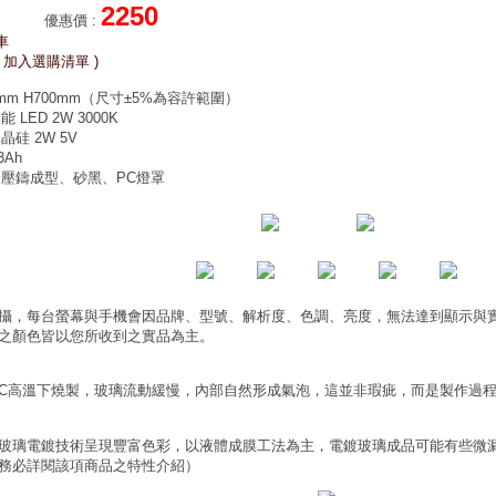
2250
優惠價
:
車
 加入選購清單 )
mm H700mm（尺寸±5%為容許範圍）
LED 2W 3000K
硅 2W 5V
3Ah
壓鑄成型、砂黑、PC燈罩
攝，每台螢幕與手機會因品牌、型號、解析度、色調、亮度，無法達到顯示與
之顏色皆以您所收到之實品為主。
0°C高溫下燒製，玻璃流動緩慢，內部自然形成氣泡，這並非瑕疵，而是製作過
玻璃電鍍技術呈現豐富色彩，以液體成膜工法為主，電鍍玻璃成品可能有些微
務必詳閱該項商品之特性介紹）