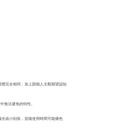
實體完全相同，加上因個人主觀期望認知
程中無法避免的特性。
漏光或小刮痕，並隨使用時間可能褪色