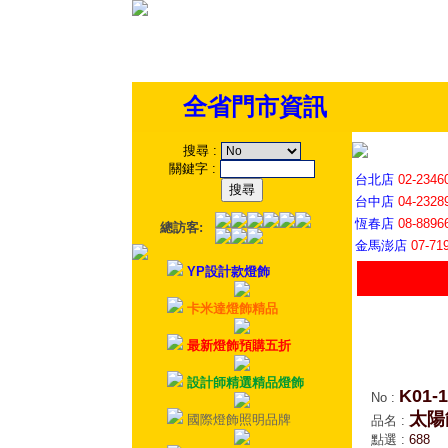
全省門市資訊
搜尋
:
關鍵字
:
台北店
02-2346
台中店
04-2328
恆春店
08-8896
總訪客:
金馬澎店
07-71
YP設計款燈飾
卡米達燈飾精品
最新燈飾預購五折
設計師精選精品燈飾
K01-1
No
:
太陽
國際燈飾照明品牌
品名
:
點選
:
688