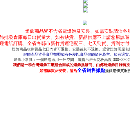
燈飾商品皆不含省電燈泡及安裝、如需安裝請洽各
飾批發倉庫每日出貨量大、如有缺貨、新品供應不上請您原諒喔
迎電話訂購、全省各縣市新竹貨運宅配三、七天到貨、貨到才付
燈飾商品收到貨品七日內皆可退換、安裝後恕不退換、退貨燈飾需原包
燈飾產品皆是實品拍照如有色差以實品燈飾顏色為主、如有退貨
燈飾小常識：一個燈泡適用一坪空間 選購吊燈天花板高度 300~32
我們是一群台灣燈飾工廠組合而成的燈飾批發商、由傳統燈飾目錄轉投
全省銷售據點
如需購買及安裝，請洽
提供您優質服