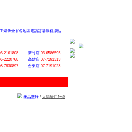
 YP燈飾全省各地區電話訂購服務據點
ite日誌 感謝莊記者熱情介紹
│
會員登入
│
回首頁
│
加入最愛
03-2161808
新竹店
03-6586595
06-2220768
高雄店
07-7191313
08-7830897
台東店
07-7191023
產品型錄
/
太陽能戶外燈