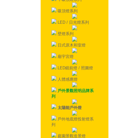
吸頂燈系列
LED / 日光燈系列
壁燈系列
日式原木和室燈
廟宇宮燈
LED鏡前燈 / 照圖燈
人體感應燈
戶外景觀照明品牌系
列
太陽能戶外燈
戶外地底燈投射燈系
列
庭園景觀造景燈