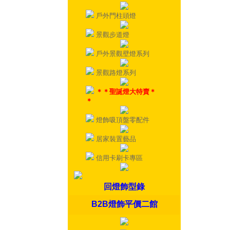
戶外門柱頭燈
景觀步道燈
戶外景觀壁燈系列
景觀路燈系列
＊＊聖誕燈大特賣＊
＊
燈飾吸頂盤零配件
居家裝置藝品
信用卡刷卡專區
回燈飾型錄
B2B燈飾平價二館