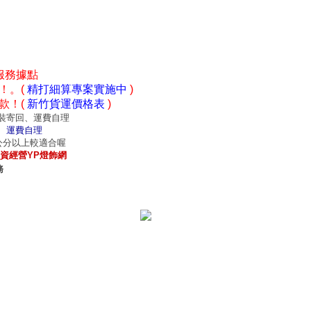
服務據點
！。(
精打細算專案實施中
)
款！(
新竹貨運價格表
)
裝寄回、運費自理
、運費自理
0公分以上較適合喔
資經營YP燈飾網
務