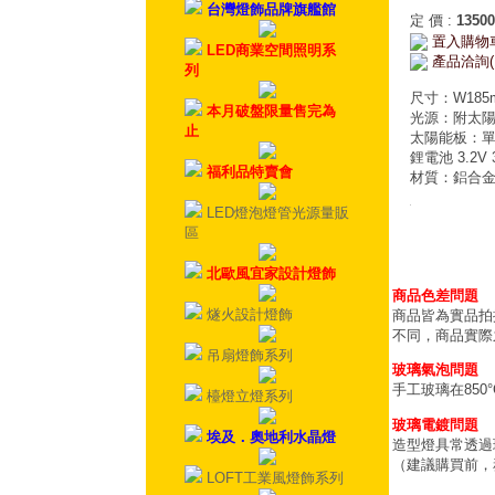
台灣燈飾品牌旗艦館
定 價
:
13500
置入購物
LED商業空間照明系
產品洽詢(
列
尺寸：W185
本月破盤限量售完為
光源：附太陽能 
止
太陽能板：單晶
鋰電池 3.2V 
福利品特賣會
材質：鋁合金
LED燈泡燈管光源量販
區
北歐風宜家設計燈飾
商品色差問題
燧火設計燈飾
商品皆為實品拍
不同，商品實際
吊扇燈飾系列
玻璃氣泡問題
手工玻璃在85
檯燈立燈系列
玻璃電鍍問題
埃及．奧地利水晶燈
造型燈具常透過
（建議購買前，
LOFT工業風燈飾系列