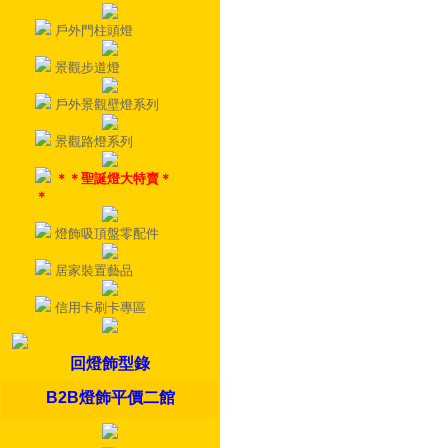
戶外門柱頭燈
景觀步道燈
戶外景觀壁燈系列
景觀路燈系列
＊＊聖誕燈大特賣＊
＊
燈飾吸頂盤零配件
居家裝置藝品
信用卡刷卡專區
回燈飾型錄
B2B燈飾平價二館