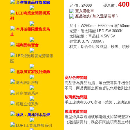
台灣燈飾品牌旗艦館
400
定 價
:
24000
優惠價
:
置入購物車
LED商業空間照明系
產品洽詢( 加入選購清單 )
列
尺寸：W260mm H650mm 底15
本月破盤限量售完為
光源：附太陽能 LED 5W 3000K
止
太陽能板：單晶硅 4.5W 5V
鋰電池 3.7V 7000Ah
福利品特賣會
材質：鋁合金組裝成型、砂黑、噴砂
LED燈泡燈管光源量販
區
北歐風宜家設計燈飾
商品色差問題
燧火設計燈飾
商品皆為實品拍攝，每台螢幕與手機會
不同，商品實際之顏色皆以您所收到之
吊扇燈飾系列
玻璃氣泡問題
手工玻璃在850°C高溫下燒製，玻璃
檯燈立燈系列
玻璃電鍍問題
埃及．奧地利水晶燈
造型燈具常透過玻璃電鍍技術呈現豐富
（建議購買前，務必詳閱該項商品之特
LOFT工業風燈飾系列