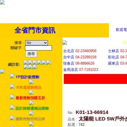
全省門市資訊
歡迎電
全省門市
│
社
搜尋
:
關鍵字
:
台北店
02-23460958
士林店
02-
台中店
04-23289158
彰化店
04-
恆春店
08-8896626
羅東店
03-
總訪客:
金馬澎店
07-7191023
YP設計款燈飾
卡米達燈飾精品
最新燈飾預購五折
設計師精選精品燈飾
K01-13-66914
No
:
太陽能 LED 5W戶
國際燈飾照明品牌
品名
:
點選
:
742