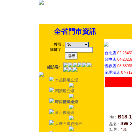
全省門市資訊
搜尋
:
關鍵字
:
台北店
02-2346
台中店
04-2328
恆春店
08-8896
總訪客:
金馬澎店
07-71
水晶檯燈立燈
閱讀燈立燈
時尚檯燈桌燈
新古典檯燈
B18-1
No
:
3W
大理石陶瓷檯燈
品名
:
點選
:
481