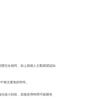
實體完全相同，加上因個人主觀期望認知
程中無法避免的特性。
漏光或小刮痕，並隨使用時間可能褪色