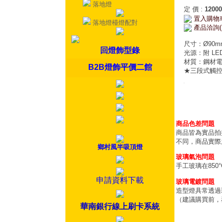
落地燈
定 價
:
12000
置入購物
落地燈檯燈配對
產品洽詢(
尺寸：Ø90mm
回燈飾型錄
光源：附 LED
材質：鋼材
B2B燈飾平價二館
★三段式觸控
商品色差問題
商品皆為實品拍
不同，商品實際
鄉村風半吸頂燈
玻璃氣泡問題
手工玻璃在85
申請資料下載
玻璃電鍍問題
造型燈具常透過
（建議購買前，
華南銀行線上刷卡系統