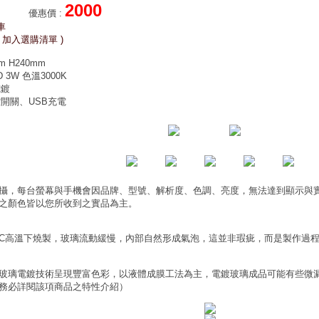
2000
優惠價
:
車
 加入選購清單 )
 H240mm
 3W 色溫3000K
電鍍
開關、USB充電
攝，每台螢幕與手機會因品牌、型號、解析度、色調、亮度，無法達到顯示與
之顏色皆以您所收到之實品為主。
0°C高溫下燒製，玻璃流動緩慢，內部自然形成氣泡，這並非瑕疵，而是製作過
玻璃電鍍技術呈現豐富色彩，以液體成膜工法為主，電鍍玻璃成品可能有些微
務必詳閱該項商品之特性介紹）