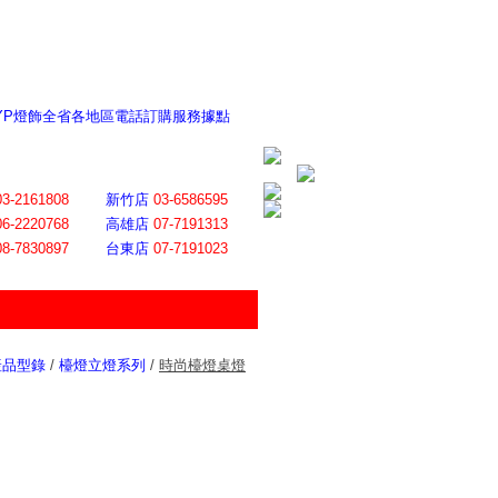
 YP燈飾全省各地區電話訂購服務據點
ite日誌 感謝莊記者熱情介紹
│
會員登入
│
回首頁
│
加入最愛
03-2161808
新竹店
03-6586595
06-2220768
高雄店
07-7191313
08-7830897
台東店
07-7191023
產品型錄
/
檯燈立燈系列
/
時尚檯燈桌燈