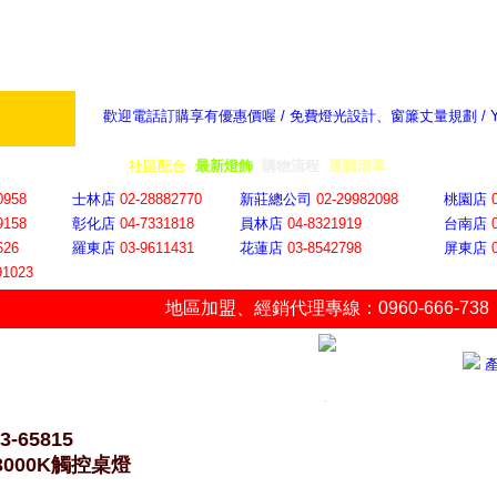
歡迎電話訂購享有優惠價喔 / 免費燈光設計、窗簾丈量規劃 /
奇摩新聞：選對燈飾居家氣氛大提升
隨意窩 Xu
全省門市
│
社區配合
│
最新燈飾
│
購物流程
│
選購清單
│
購物車
│
聯絡YP
0958
士林店
02-28882770
新莊總公司
02-29982098
桃園店
9158
彰化店
04-73318
18
員林店
04-8321919
台南店
626
羅東店
03-9611431
花蓮店
03-8542798
屏東店
91023
地區加盟
、
經銷代理專線：0960-666-738
3-65815
 3000K觸控桌燈