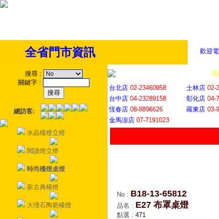
全省門市資訊
歡迎電
全省門市
│
社
搜尋
:
關鍵字
:
台北店
02-23460958
士林店
02-
台中店
04-23289158
彰化店
04-
恆春店
08-8896626
羅東店
03-
總訪客:
金馬澎店
07-7191023
水晶檯燈立燈
閱讀燈立燈
時尚檯燈桌燈
新古典檯燈
B18-13-65812
No
:
E27 布罩桌燈
大理石陶瓷檯燈
品名
:
點選
:
471