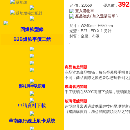
落地燈
392
定 價
:
23550
優惠價
:
置入購物車
落地燈檯燈配對
產品洽詢( 加入選購清單 )
尺寸：W240mm H650mm
回燈飾型錄
光源：E27 LED X 1 另計
材質：金屬、布罩
B2B燈飾平價二館
商品色差問題
商品皆為實品拍攝，每台螢幕與手機會
不同，商品實際之顏色皆以您所收到之
鄉村風半吸頂燈
玻璃氣泡問題
手工玻璃在850°C高溫下燒製，玻璃
玻璃電鍍問題
申請資料下載
造型燈具常透過玻璃電鍍技術呈現豐富
（建議購買前，務必詳閱該項商品之特
華南銀行線上刷卡系統