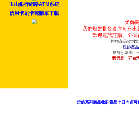
玉山銀行網路ATM系統
信用卡刷卡郵購單下載
燈飾
我們燈飾批發倉庫每日出
歡迎電話訂購、全省
燈飾商品收到貨
燈飾產品
燈飾小常識：一
我們是一群台
燈飾系列商品收到貨品七日內皆可
御品科技、YP燈飾網版權所有 c 2011 