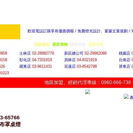
歡迎電話訂購享有優惠價喔 / 免費燈光設計、窗簾丈量規劃 /
奇摩新聞：選對燈飾居家氣氛大提升
隨意窩 Xu
全省門市
│
社區配合
│
最新燈飾
│
購物流程
│
選購清單
│
購物車
│
聯絡YP
0958
士林店
02-28882770
新莊總公司
02-29982098
桃園店
9158
彰化店
04-73318
18
員林店
04-8321919
台南店
626
羅東店
03-9611431
花蓮店
03-8542798
屏東店
91023
地區加盟
、
經銷代理專線：0960-666-738
3-65766
7 布罩桌燈