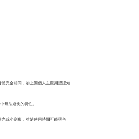
實體完全相同，加上因個人主觀期望認知
程中無法避免的特性。
漏光或小刮痕，並隨使用時間可能褪色