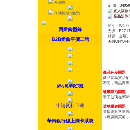
落地燈
定 價
:
34950
置入購物
落地燈檯燈配對
產品洽詢(
尺寸：W400m
回燈飾型錄
光源：E27 LE
材質：金屬
B2B燈飾平價二館
★附ON/OF
商品色差問題
商品皆為實品拍
不同，商品實際
鄉村風半吸頂燈
玻璃氣泡問題
手工玻璃在85
申請資料下載
玻璃電鍍問題
造型燈具常透過
（建議購買前，
華南銀行線上刷卡系統