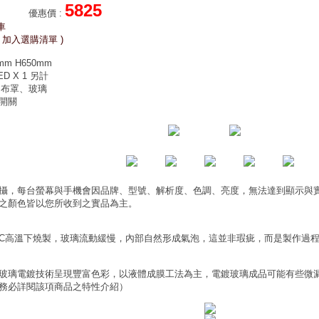
5825
優惠價
:
車
 加入選購清單 )
m H650mm
D X 1 另計
、布罩、玻璃
F開關
攝，每台螢幕與手機會因品牌、型號、解析度、色調、亮度，無法達到顯示與
之顏色皆以您所收到之實品為主。
0°C高溫下燒製，玻璃流動緩慢，內部自然形成氣泡，這並非瑕疵，而是製作過
玻璃電鍍技術呈現豐富色彩，以液體成膜工法為主，電鍍玻璃成品可能有些微
務必詳閱該項商品之特性介紹）