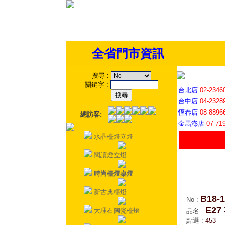
全省門市資訊
搜尋
:
關鍵字
:
台北店
02-2346
台中店
04-2328
恆春店
08-8896
總訪客:
金馬澎店
07-71
水晶檯燈立燈
閱讀燈立燈
時尚檯燈桌燈
新古典檯燈
B18-1
No
:
E2
大理石陶瓷檯燈
品名
:
點選
:
453