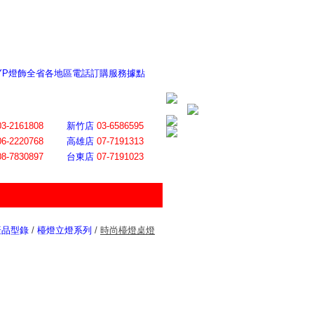
 YP燈飾全省各地區電話訂購服務據點
ite日誌 感謝莊記者熱情介紹
│
會員登入
│
回首頁
│
加入最愛
03-2161808
新竹店
03-6586595
06-2220768
高雄店
07-7191313
08-7830897
台東店
07-7191023
產品型錄
/
檯燈立燈系列
/
時尚檯燈桌燈