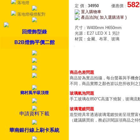
落地燈
582
定 價
:
34950
優惠價
:
置入購物車
落地燈檯燈配對
產品洽詢( 加入選購清單 )
尺寸：W400mm H650mm
回燈飾型錄
光源：E27 LED X 1 另計
材質：金屬、布罩、玻璃
B2B燈飾平價二館
商品色差問題
商品皆為實品拍攝，每台螢幕與手機會
不同，商品實際之顏色皆以您所收到之
鄉村風半吸頂燈
玻璃氣泡問題
手工玻璃在850°C高溫下燒製，玻璃
玻璃電鍍問題
申請資料下載
造型燈具常透過玻璃電鍍技術呈現豐富
（建議購買前，務必詳閱該項商品之特
華南銀行線上刷卡系統