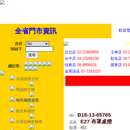
全省門市資訊
歡迎電
全省門市
│
社
搜尋
:
關鍵字
:
台北店
02-23460958
士林店
02-
台中店
04-23289158
彰化店
04-
恆春店
08-8896626
羅東店
03-
總訪客:
金馬澎店
07-7191023
水晶檯燈立燈
閱讀燈立燈
時尚檯燈桌燈
新古典檯燈
B18-13-65765
No
:
E27 布罩桌燈
大理石陶瓷檯燈
品名
:
點選
:
452