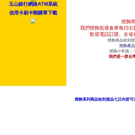
玉山銀行網路ATM系統
信用卡刷卡郵購單下載
燈飾
我們燈飾批發倉庫每日出
歡迎電話訂購、全省
燈飾商品收到貨
燈飾產品
燈飾小常識：一
我們是一群台
燈飾系列商品收到貨品七日內皆可
御品科技、YP燈飾網版權所有 c 2011 