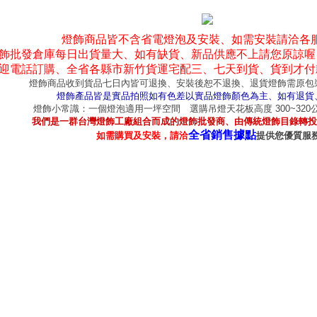
燈飾商品皆不含省電燈泡及安裝、如需安裝請洽各
飾批發倉庫每日出貨量大、如有缺貨、新品供應不上請您原諒喔
迎電話訂購、全省各縣市新竹貨運宅配三、七天到貨、貨到才付
燈飾商品收到貨品七日內皆可退換、安裝後恕不退換、退貨燈飾需原包
燈飾產品皆是實品拍照如有色差以實品燈飾顏色為主、如有退貨
燈飾小常識：一個燈泡適用一坪空間 選購吊燈天花板高度 300~32
我們是一群台灣燈飾工廠組合而成的燈飾批發商、由傳統燈飾目錄轉投
全省銷售據點
如需購買及安裝，請洽
提供您優質服