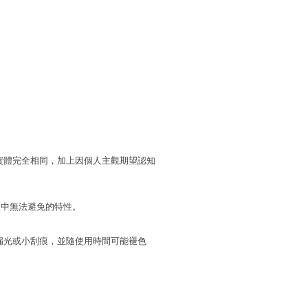
實體完全相同，加上因個人主觀期望認知
程中無法避免的特性。
漏光或小刮痕，並隨使用時間可能褪色