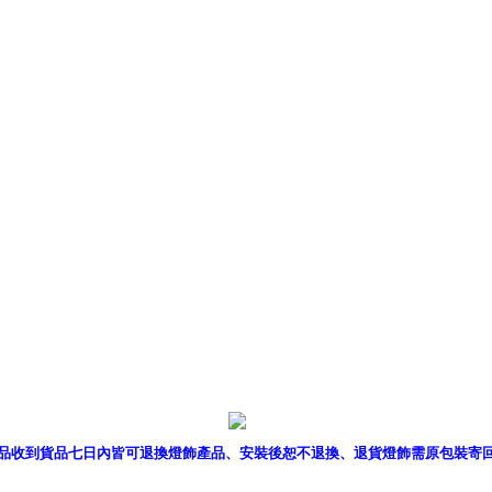
產品型錄
｜
銷售據點
｜
客服
品收到貨品七日內皆可退換燈飾產品、安裝後恕不退換、退貨燈飾需原包裝寄
P燈飾網版權所有 c 2011 B2B Lighting All rights reserved. B2B燈飾