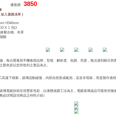
3850
優惠價
:
車
 加入選購清單 )
m H340mm
D X 1 另計
纖維聚合物、布罩
F開關
攝，每台螢幕與手機會因品牌、型號、解析度、色調、亮度，無法達到顯示與
之顏色皆以您所收到之實品為主。
0°C高溫下燒製，玻璃流動緩慢，內部自然形成氣泡，這並非瑕疵，而是製作過
玻璃電鍍技術呈現豐富色彩，以液體成膜工法為主，電鍍玻璃成品可能有些微
務必詳閱該項商品之特性介紹）