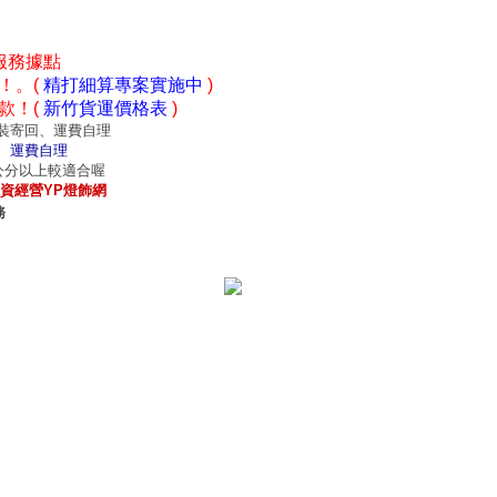
服務據點
！。(
精打細算專案實施中
)
款！(
新竹貨運價格表
)
裝寄回、運費自理
、運費自理
0公分以上較適合喔
資經營YP燈飾網
務