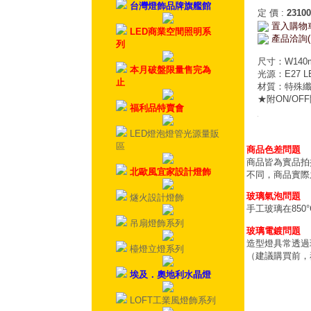
台灣燈飾品牌旗艦館
定 價
:
23100
置入購物
LED商業空間照明系
產品洽詢(
列
尺寸：W140m
本月破盤限量售完為
光源：E27 LE
止
材質：特殊
★附ON/OF
福利品特賣會
LED燈泡燈管光源量販
區
商品色差問題
商品皆為實品拍
北歐風宜家設計燈飾
不同，商品實際
玻璃氣泡問題
燧火設計燈飾
手工玻璃在85
吊扇燈飾系列
玻璃電鍍問題
造型燈具常透過
檯燈立燈系列
（建議購買前，
埃及．奧地利水晶燈
LOFT工業風燈飾系列