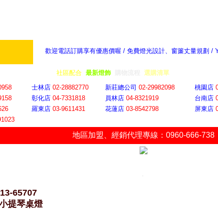
歡迎電話訂購享有優惠價喔 / 免費燈光設計、窗簾丈量規劃 /
奇摩新聞：選對燈飾居家氣氛大提升
隨意窩 Xu
全省門市
│
社區配合
│
最新燈飾
│
購物流程
│
選購清單
│
購物車
│
聯絡YP
0958
士林店
02-28882770
新莊總公司
02-29982098
桃園店
9158
彰化店
04-73318
18
員林店
04-8321919
台南店
626
羅東店
03-9611431
花蓮店
03-8542798
屏東店
91023
地區加盟
、
經銷代理專線：0960-666-738
13-65707
7 小提琴桌燈