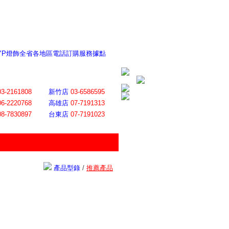
 YP燈飾全省各地區電話訂購服務據點
ite日誌 感謝莊記者熱情介紹
│
會員登入
│
回首頁
│
加入最愛
03-2161808
新竹店
03-6586595
06-2220768
高雄店
07-7191313
08-7830897
台東店
07-7191023
產品型錄
/
推薦產品