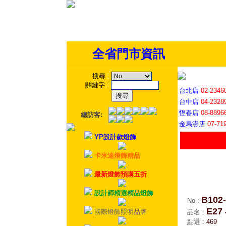
全省門市資訊
搜尋
:
關鍵字
:
台北店
02-2346
台中店
04-2328
恆春店
08-8896
總訪客:
金馬澎店
07-71
YP設計款燈飾
卡米達燈飾精品
最新燈飾預購五折
設計師精選精品燈飾
B102-
No
:
E2
國際燈飾照明品牌
品名
:
點選
:
469