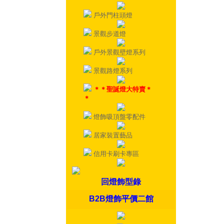
戶外門柱頭燈
景觀步道燈
戶外景觀壁燈系列
景觀路燈系列
＊＊聖誕燈大特賣＊
＊
燈飾吸頂盤零配件
居家裝置藝品
信用卡刷卡專區
回燈飾型錄
B2B燈飾平價二館