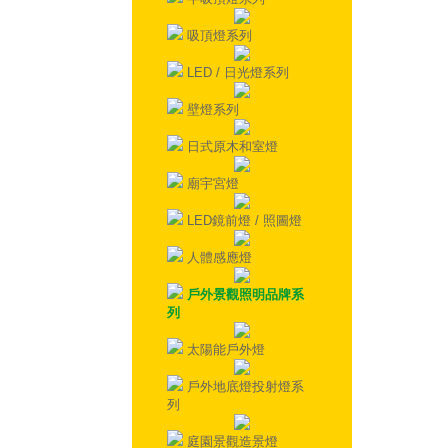
吸頂燈系列
LED / 日光燈系列
壁燈系列
日式原木和室燈
廟宇宮燈
LED鏡前燈 / 照圖燈
人體感應燈
戶外景觀照明品牌系
列
太陽能戶外燈
戶外地底燈投射燈系
列
庭園景觀造景燈