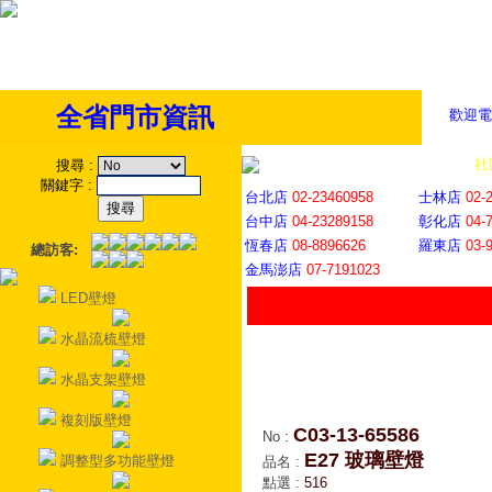
全省門市資訊
歡迎電
全省門市
│
社
搜尋
:
關鍵字
:
台北店
02-23460958
士林店
02-
台中店
04-23289158
彰化店
04-
恆春店
08-8896626
羅東店
03-
總訪客:
金馬澎店
07-7191023
LED壁燈
水晶流梳壁燈
水晶支架壁燈
複刻版壁燈
C03-13-65586
No
:
E27 玻璃壁燈
調整型多功能壁燈
品名
:
點選
:
516