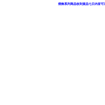
燈飾系列商品收到貨品七日內皆可
御品科技、YP燈飾網版權所有 c 2011 