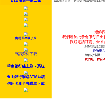
B2B燈飾平價二館
（建議購買前，務必詳閱該項商品之特
燈飾
我們燈飾批發倉庫每日出
鄉村風半吸頂燈
歡迎電話訂購、全省
燈飾商品收到貨
燈飾產品
申請資料下載
燈飾小常識：一
我們是一群台
華南銀行線上刷卡系統
玉山銀行網路ATM系統
信用卡刷卡郵購單下載