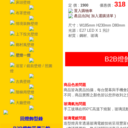
床頭壁燈
318
定 價
:
1900
優惠價
:
置入購物車
布罩壁燈
產品洽詢( 加入選購清單 )
情境裝飾壁燈
尺寸：W185mm H230mm D80mm
光源：E27 LED X 1 另計
上下投光壁燈
材質：鋼材、玻璃
鄉村風壁燈
壁燈一燈
B2B
浴室 / 鏡前壁燈 / 照圖
燈
古典壁燈
商品色差問題
商品皆為實品拍攝，每台螢幕與手機會
階梯用壁燈
不同，商品實際之顏色皆以您所收到之
大廳壁燈
玻璃氣泡問題
手工玻璃在850°C高溫下燒製，玻璃
玻璃電鍍問題
回燈飾型錄
造型燈具常透過玻璃電鍍技術呈現豐富