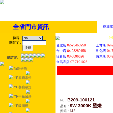
全省門市資訊
歡迎電
全省門市
│
社
搜尋
:
關鍵字
:
台北店
02-23460958
士林店
02-
台中店
04-23289158
彰化店
04-
恆春店
08-8896626
羅東店
03-
總訪客:
金馬澎店
07-7191023
新款燈飾
YP客廳吊燈
YP餐廳吊燈
YP中島吊燈
B209-100121
No
:
9W 3000K 壁燈
YP吸頂燈
品名
:
點選
:
612