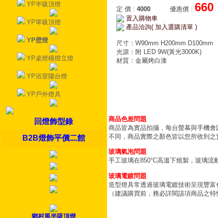
YP半吸頂燈
660
定 價
:
4000
優惠價
:
置入購物車
YP單吸頂燈
產品洽詢( 加入選購清單 )
YP壁燈
尺寸：W90mm H200mm D100mm
光源：附 LED 9W(黃光3000K)
YP桌燈檯燈立燈
材質：金屬烤白漆
YP浴室陽台燈
YP戶外燈具
商品色差問題
回燈飾型錄
商品皆為實品拍攝，每台螢幕與手機會
不同，商品實際之顏色皆以您所收到之
B2B燈飾平價二館
玻璃氣泡問題
手工玻璃在850°C高溫下燒製，玻璃
玻璃電鍍問題
造型燈具常透過玻璃電鍍技術呈現豐富
（建議購買前，務必詳閱該項商品之特
鄉村風半吸頂燈