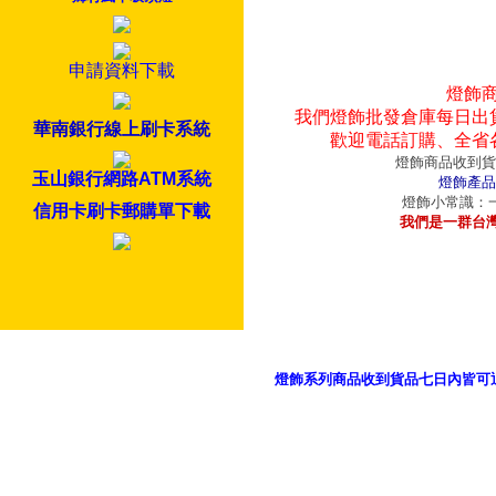
申請資料下載
燈飾
我們燈飾批發倉庫每日出
華南銀行線上刷卡系統
歡迎電話訂購、全省
燈飾商品收到貨
玉山銀行網路ATM系統
燈飾產品
燈飾小常識：一
信用卡刷卡郵購單下載
我們是一群台
燈飾系列商品收到貨品七日內皆可
御品科技、YP燈飾網版權所有 c 2011 