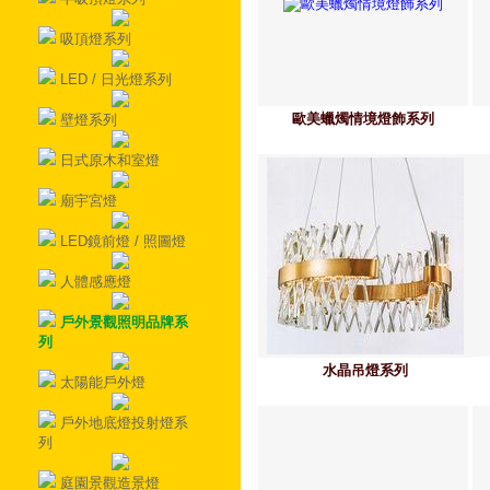
吸頂燈系列
LED / 日光燈系列
歐美蠟燭情境燈飾系列
壁燈系列
日式原木和室燈
廟宇宮燈
LED鏡前燈 / 照圖燈
人體感應燈
戶外景觀照明品牌系
列
水晶吊燈系列
太陽能戶外燈
戶外地底燈投射燈系
列
庭園景觀造景燈