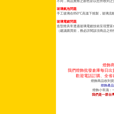
不同，商品實際之顏色皆以您所收到之
玻璃氣泡問題
手工玻璃在850°C高溫下燒製，玻璃
玻璃電鍍問題
造型燈具常透過玻璃電鍍技術呈現豐富
（建議購買前，務必詳閱該項商品之特
燈飾
我們燈飾批發倉庫每日出
歡迎電話訂購、全省
燈飾商品收到貨
燈飾產品
燈飾小常識：一
我們是一群台