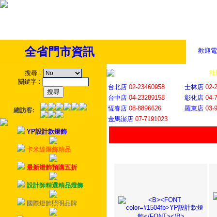
全省門市資訊
歡迎電
全省門市
│
社
搜尋
:
關鍵字
:
台北店
02-23460958
士林店
02-
台中店
04-23289158
彰化店
04-
恆春店
08-8896626
羅東店
03-
總訪客:
金馬澎店
07-7191023
YP設計款燈飾
卡米達燈飾精品
最新燈飾預購五折
設計師精選精品燈飾
國際燈飾照明品牌