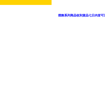
燈飾系列商品收到貨品七日內皆可
御品科技、YP燈飾網版權所有 c 2011 