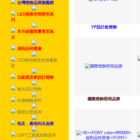
台灣燈飾品牌旗艦館
LED商業空間照明系
列
YP設計款燈飾
本月破盤限量售完為
止
福利品特賣會
LED燈泡燈管光源量販
區
北歐風宜家設計燈飾
燧火設計燈飾
國際燈飾照明品牌
吊扇燈飾系列
檯燈立燈系列
埃及．奧地利水晶燈
LOFT工業風燈飾系列