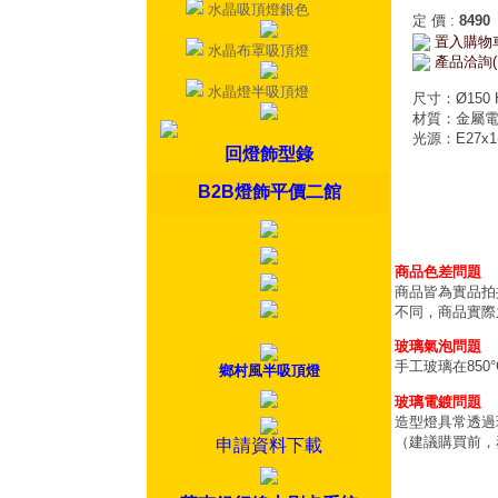
水晶吸頂燈銀色
定 價
:
8490
置入購物
水晶布罩吸頂燈
產品洽詢(
水晶燈半吸頂燈
尺寸：Ø150 
材質：金屬
光源：E27x1
回燈飾型錄
B2B燈飾平價二館
商品色差問題
商品皆為實品拍
不同，商品實際
玻璃氣泡問題
手工玻璃在85
鄉村風半吸頂燈
玻璃電鍍問題
造型燈具常透過
（建議購買前，
申請資料下載