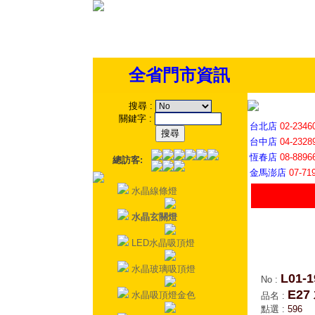
全省門市資訊
搜尋
:
關鍵字
:
台北店
02-2346
台中店
04-2328
恆春店
08-8896
總訪客:
金馬澎店
07-71
水晶線條燈
水晶玄關燈
LED水晶吸頂燈
水晶玻璃吸頂燈
L01-1
No
:
E2
水晶吸頂燈金色
品名
:
點選
:
596