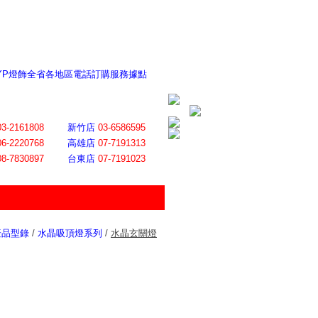
 YP燈飾全省各地區電話訂購服務據點
ite日誌 感謝莊記者熱情介紹
│
會員登入
│
回首頁
│
加入最愛
03-2161808
新竹店
03-6586595
06-2220768
高雄店
07-7191313
08-7830897
台東店
07-7191023
產品型錄
/
水晶吸頂燈系列
/
水晶玄關燈