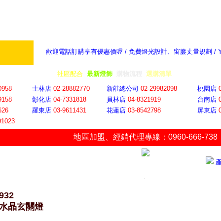
歡迎電話訂購享有優惠價喔 / 免費燈光設計、窗簾丈量規劃 /
奇摩新聞：選對燈飾居家氣氛大提升
隨意窩 Xu
全省門市
│
社區配合
│
最新燈飾
│
購物流程
│
選購清單
│
購物車
│
聯絡YP
0958
士林店
02-28882770
新莊總公司
02-29982098
桃園店
9158
彰化店
04-73318
18
員林店
04-8321919
台南店
626
羅東店
03-9611431
花蓮店
03-8542798
屏東店
91023
地區加盟
、
經銷代理專線：0960-666-738
932
7 水晶玄關燈