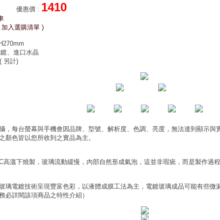
1410
優惠價
:
車
 加入選購清單 )
H270mm
電鍍、進口水晶
( 另計)
攝，每台螢幕與手機會因品牌、型號、解析度、色調、亮度，無法達到顯示與
之顏色皆以您所收到之實品為主。
0°C高溫下燒製，玻璃流動緩慢，內部自然形成氣泡，這並非瑕疵，而是製作過
玻璃電鍍技術呈現豐富色彩，以液體成膜工法為主，電鍍玻璃成品可能有些微
務必詳閱該項商品之特性介紹）