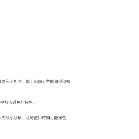
實體完全相同，加上因個人主觀期望認知
程中無法避免的特性。
漏光或小刮痕，並隨使用時間可能褪色