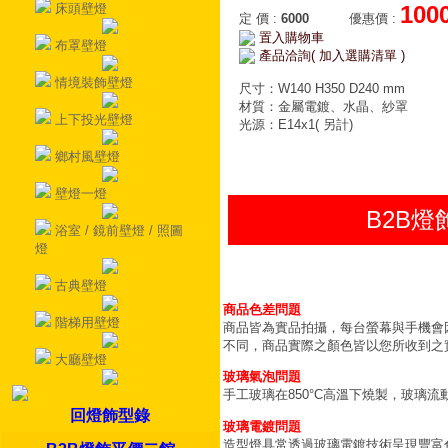
床頭壁燈
100
定 價
:
6000
優惠價
:
置入購物車
布罩壁燈
產品洽詢( 加入選購清單 )
情境裝飾壁燈
尺寸：W140 H350 D240 mm
材質：金屬電鍍、水晶、紗罩
上下投光壁燈
光源：E14x1( 另計)
鄉村風壁燈
壁燈一燈
B2B
浴室 / 鏡前壁燈 / 照圖
燈
古典壁燈
商品色差問題
階梯用壁燈
商品皆為實品拍攝，每台螢幕與手機會
不同，商品實際之顏色皆以您所收到之
大廳壁燈
玻璃氣泡問題
手工玻璃在850°C高溫下燒製，玻璃
回燈飾型錄
玻璃電鍍問題
造型燈具常透過玻璃電鍍技術呈現豐富