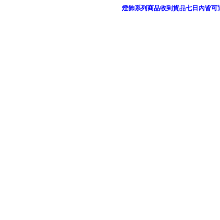
燈飾系列商品收到貨品七日內皆可
御品科技、YP燈飾網版權所有 c 2011 