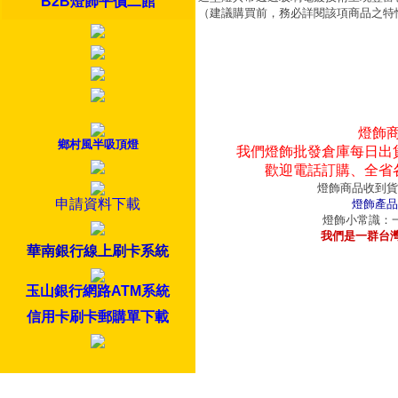
B2B燈飾平價二館
（建議購買前，務必詳閱該項商品之特
燈飾
鄉村風半吸頂燈
我們燈飾批發倉庫每日出
歡迎電話訂購、全省
燈飾商品收到貨
申請資料下載
燈飾產品
燈飾小常識：一
我們是一群台
華南銀行線上刷卡系統
玉山銀行網路ATM系統
信用卡刷卡郵購單下載