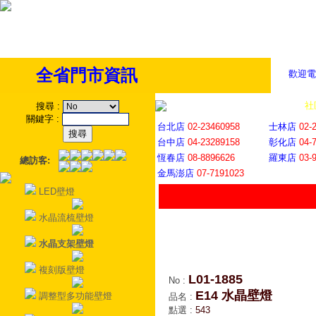
全省門市資訊
歡迎電
全省門市
│
社
搜尋
:
關鍵字
:
台北店
02-23460958
士林店
02-
台中店
04-23289158
彰化店
04-
恆春店
08-8896626
羅東店
03-
總訪客:
金馬澎店
07-7191023
LED壁燈
水晶流梳壁燈
水晶支架壁燈
複刻版壁燈
L01-1885
No
:
E14 水晶壁燈
調整型多功能壁燈
品名
:
點選
:
543