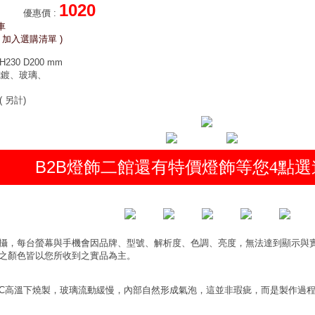
1020
優惠價
:
車
 加入選購清單 )
230 D200 mm
電鍍、玻璃、
( 另計)
B2B燈飾二館還有特價燈飾等您
點選
4
攝，每台螢幕與手機會因品牌、型號、解析度、色調、亮度，無法達到顯示與
之顏色皆以您所收到之實品為主。
0°C高溫下燒製，玻璃流動緩慢，內部自然形成氣泡，這並非瑕疵，而是製作過