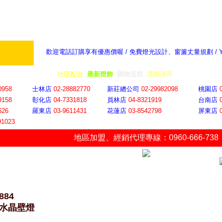
歡迎電話訂購享有優惠價喔 / 免費燈光設計、窗簾丈量規劃 /
奇摩新聞：選對燈飾居家氣氛大提升
隨意窩 Xu
全省門市
│
社區配合
│
最新燈飾
│
購物流程
│
選購清單
│
購物車
│
聯絡YP
0958
士林店
02-28882770
新莊總公司
02-29982098
桃園店
9158
彰化店
04-73318
18
員林店
04-8321919
台南店
626
羅東店
03-9611431
花蓮店
03-8542798
屏東店
91023
地區加盟
、
經銷代理專線：0960-666-738
884
4 水晶壁燈