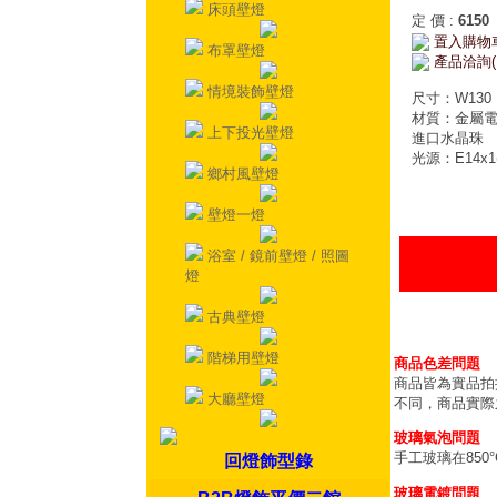
床頭壁燈
定 價
:
6150
置入購物
布罩壁燈
產品洽詢(
情境裝飾壁燈
尺寸：W130 H
材質：金屬
上下投光壁燈
進口水晶珠
光源：E14x1
鄉村風壁燈
壁燈一燈
浴室 / 鏡前壁燈 / 照圖
燈
古典壁燈
階梯用壁燈
商品色差問題
商品皆為實品拍
大廳壁燈
不同，商品實際
玻璃氣泡問題
手工玻璃在85
回燈飾型錄
玻璃電鍍問題