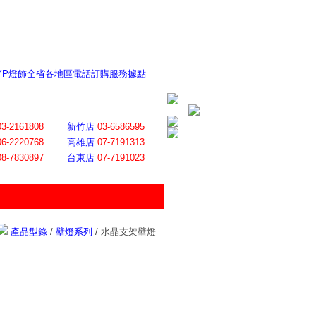
 YP燈飾全省各地區電話訂購服務據點
ite日誌 感謝莊記者熱情介紹
│
會員登入
│
回首頁
│
加入最愛
03-2161808
新竹店
03-6586595
06-2220768
高雄店
07-7191313
08-7830897
台東店
07-7191023
產品型錄
/
壁燈系列
/
水晶支架壁燈