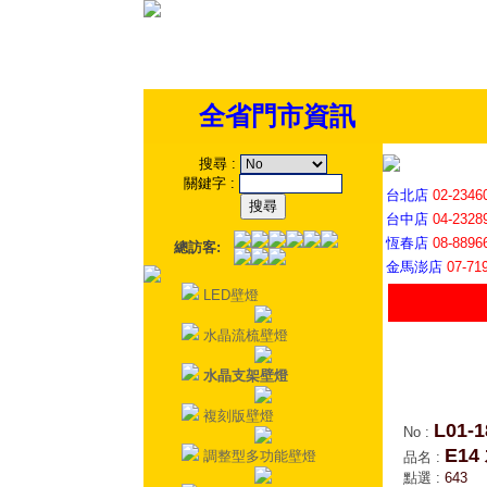
全省門市資訊
搜尋
:
關鍵字
:
台北店
02-2346
台中店
04-2328
恆春店
08-8896
總訪客:
金馬澎店
07-71
LED壁燈
水晶流梳壁燈
水晶支架壁燈
複刻版壁燈
L01-1
No
:
E1
調整型多功能壁燈
品名
:
點選
:
643