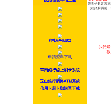
B2B燈飾平價二館
造型燈具常透過
（建議購買前，
鄉村風半吸頂燈
我們燈
歡
申請資料下載
華南銀行線上刷卡系統
玉山銀行網路ATM系統
信用卡刷卡郵購單下載