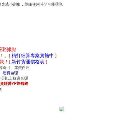
漏光或小刮痕，並隨使用時間可能褪色
服務據點
！。(
精打細算專案實施中
)
款！(
新竹貨運價格表
)
裝寄回、運費自理
、運費自理
0公分以上較適合喔
資經營YP燈飾網
務
意見
｜
招商專區
｜
網站首頁
｜
我的最愛