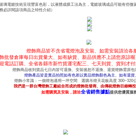
玻璃電鍍技術呈現豐富色彩，以液體成膜工法為主，電鍍玻璃成品可能有些微
務必詳閱該項商品之特性介紹）
燈飾商品皆不含省電燈泡及安裝、如需安裝請洽各
飾批發倉庫每日出貨量大、如有缺貨、新品供應不上請您原諒喔
迎電話訂購、全省各縣市新竹貨運宅配三、七天到貨、貨到才付
燈飾商品收到貨品七日內皆可退換、安裝後恕不退換、退貨燈飾需原包
燈飾產品皆是實品拍照如有色差以實品燈飾顏色為主、如有退貨
燈飾小常識：一個燈泡適用一坪空間 選購吊燈天花板高度 300~32
我們是一群台灣燈飾工廠組合而成的燈飾批發商、由傳統燈飾目錄轉投
全省銷售據點
如需購買及安裝，請洽
提供您優質服
產品型錄
｜
銷售據點
｜
客服