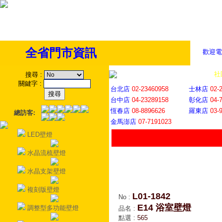
全省門市資訊
歡迎電
全省門市
│
社
搜尋
:
關鍵字
:
台北店
02-23460958
士林店
02-
台中店
04-23289158
彰化店
04-
恆春店
08-8896626
羅東店
03-
總訪客:
金馬澎店
07-7191023
LED壁燈
水晶流梳壁燈
水晶支架壁燈
複刻版壁燈
L01-1842
No
:
E14 浴室壁燈
調整型多功能壁燈
品名
:
點選
:
565