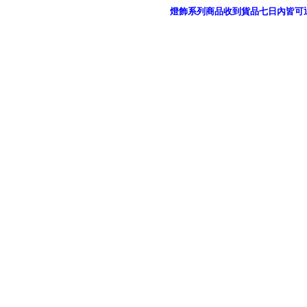
燈飾系列商品收到貨品七日內皆可
御品科技、YP燈飾網版權所有 c 2011 