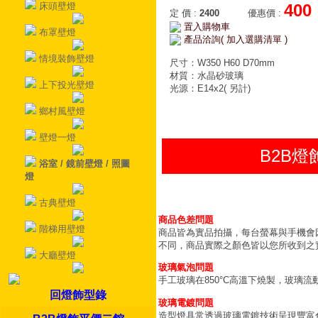
床頭壁燈
400
定 價
:
2400
優惠價
:
置入購物車
布罩壁燈
產品洽詢( 加入選購清單 )
情境裝飾壁燈
尺寸：W350 H60 D70mm
材質：水晶砂玻璃
上下投光壁燈
光源：E14x2( 另計)
鄉村風壁燈
壁燈一燈
B2B
浴室 / 鏡前壁燈 / 照圖
燈
古典壁燈
商品色差問題
階梯用壁燈
商品皆為實品拍攝，每台螢幕與手機會
不同，商品實際之顏色皆以您所收到之
大廳壁燈
玻璃氣泡問題
手工玻璃在850°C高溫下燒製，玻璃
回燈飾型錄
玻璃電鍍問題
造型燈具常透過玻璃電鍍技術呈現豐富