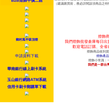
B2B燈飾平價二館
（建議購買前，務必詳閱該項商品之特
燈飾
鄉村風半吸頂燈
我們燈飾批發倉庫每日出
歡迎電話訂購、全省
燈飾商品收到貨
申請資料下載
燈飾產品
燈飾小常識：一
我們是一群台
華南銀行線上刷卡系統
玉山銀行網路ATM系統
信用卡刷卡郵購單下載