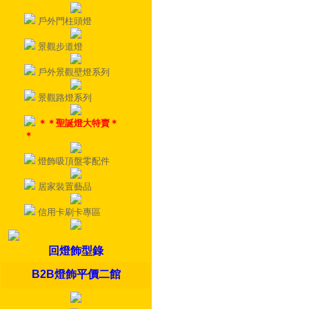
戶外門柱頭燈
景觀步道燈
戶外景觀壁燈系列
景觀路燈系列
＊＊聖誕燈大特賣＊
＊
燈飾吸頂盤零配件
居家裝置藝品
信用卡刷卡專區
回燈飾型錄
B2B燈飾平價二館