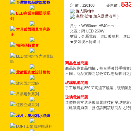
台灣燈飾品牌旗艦館
53
定 價
:
320100
優惠價
:
置入購物車
LED商業空間照明系
產品洽詢( 加入選購清單 )
列
尺寸：W980mm H540mm
本月破盤限量售完為
光源：附 LED 260W
止
材質：金屬電鍍、進口玻璃片、進口
★安裝後不得退回
福利品特賣會
LED燈泡燈管光源量販
區
商品色差問題
商品皆為實品拍攝，每台螢幕與手機會
北歐風宜家設計燈飾
不同，商品實際之顏色皆以您所收到之
玻璃氣泡問題
燧火設計燈飾
手工玻璃在850°C高溫下燒製，玻璃
吊扇燈飾系列
玻璃電鍍問題
造型燈具常透過玻璃電鍍技術呈現豐富
檯燈立燈系列
（建議購買前，務必詳閱該項商品之特
埃及．奧地利水晶燈
LOFT工業風燈飾系列