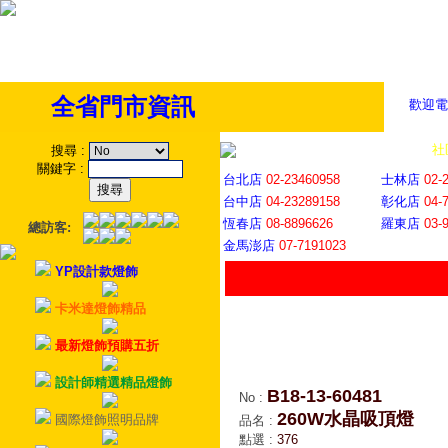
全省門市資訊
歡迎電
全省門市
│
社
搜尋
:
關鍵字
:
台北店
02-23460958
士林店
02-
台中店
04-23289158
彰化店
04-
恆春店
08-8896626
羅東店
03-
總訪客:
金馬澎店
07-7191023
YP設計款燈飾
卡米達燈飾精品
最新燈飾預購五折
設計師精選精品燈飾
B18-13-60481
No
:
260W水晶吸頂燈
國際燈飾照明品牌
品名
:
點選
:
376