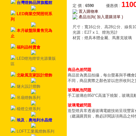
台灣燈飾品牌旗艦館
110
定 價
:
6590
優惠價
:
置入購物車
LED商業空間照明系
產品洽詢( 加入選購清單 )
列
尺寸：寬16公分、高28公分、線長1
本月破盤限量售完為
光源：E27 x 1、燈泡另計
止
材質：燈具本體金屬、馬賽克玻璃
福利品特賣會
LED燈泡燈管光源量販
區
商品色差問題
北歐風宜家設計燈飾
商品皆為實品拍攝，每台螢幕與手機會
不同，商品實際之顏色皆以您所收到之
燧火設計燈飾
玻璃氣泡問題
手工玻璃在850°C高溫下燒製，玻璃
吊扇燈飾系列
玻璃電鍍問題
檯燈立燈系列
造型燈具常透過玻璃電鍍技術呈現豐富
（建議購買前，務必詳閱該項商品之特
埃及．奧地利水晶燈
LOFT工業風燈飾系列