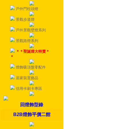
戶外門柱頭燈
景觀步道燈
戶外景觀壁燈系列
景觀路燈系列
＊＊聖誕燈大特賣＊
＊
燈飾吸頂盤零配件
居家裝置藝品
信用卡刷卡專區
回燈飾型錄
B2B燈飾平價二館