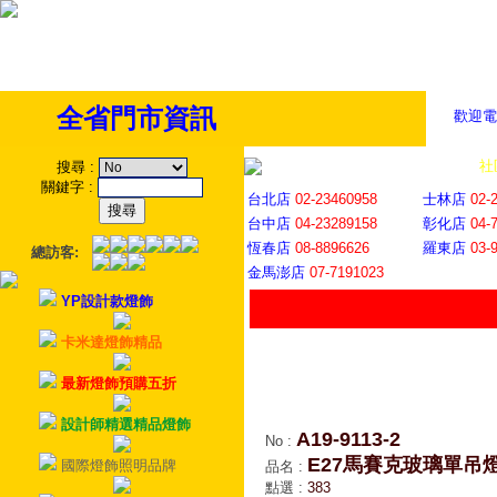
全省門市資訊
歡迎電
全省門市
│
社
搜尋
:
關鍵字
:
台北店
02-23460958
士林店
02-
台中店
04-23289158
彰化店
04-
恆春店
08-8896626
羅東店
03-
總訪客:
金馬澎店
07-7191023
YP設計款燈飾
卡米達燈飾精品
最新燈飾預購五折
設計師精選精品燈飾
A19-9113-2
No
:
E27馬賽克玻璃單吊
國際燈飾照明品牌
品名
:
點選
:
383