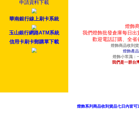
申請資料下載
華南銀行線上刷卡系統
燈飾
玉山銀行網路ATM系統
我們燈飾批發倉庫每日出
歡迎電話訂購、全省
信用卡刷卡郵購單下載
燈飾商品收到貨
燈飾產品
燈飾小常識：一
我們是一群台
燈飾系列商品收到貨品七日內皆可
御品科技、YP燈飾網版權所有 c 2011 