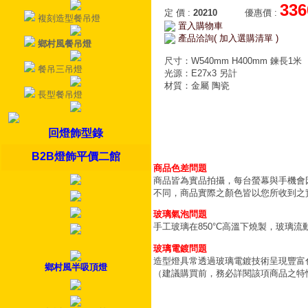
336
定 價
:
20210
優惠價
:
複刻造型餐吊燈
置入購物車
產品洽詢( 加入選購清單 )
鄉村風餐吊燈
尺寸：W540mm H400mm 鍊長1米
餐吊三吊燈
光源：E27x3 另計
材質：金屬 陶瓷
長型餐吊燈
回燈飾型錄
B2B燈飾平價二館
商品色差問題
商品皆為實品拍攝，每台螢幕與手機會
不同，商品實際之顏色皆以您所收到之
玻璃氣泡問題
手工玻璃在850°C高溫下燒製，玻璃
玻璃電鍍問題
造型燈具常透過玻璃電鍍技術呈現豐富
鄉村風半吸頂燈
（建議購買前，務必詳閱該項商品之特