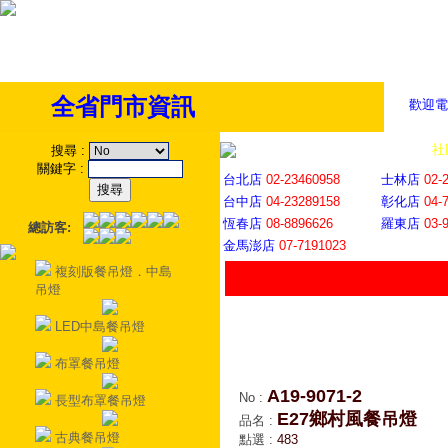
全省門市資訊
歡迎電
全省門市
│
社
搜尋
:
關鍵字
:
台北店
02-23460958
士林店
02-
台中店
04-23289158
彰化店
04-
恆春店
08-8896626
羅東店
03-
總訪客:
金馬澎店
07-7191023
複刻版餐吊燈．中島
吊燈
LED中島餐吊燈
布罩餐吊燈
A19-9071-2
No
:
長型布罩餐吊燈
E27鄉村風餐吊燈
品名
:
古典餐吊燈
點選
:
483