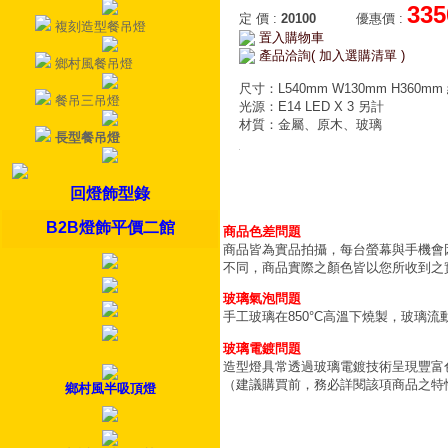
335
定 價
:
20100
優惠價
:
複刻造型餐吊燈
置入購物車
產品洽詢( 加入選購清單 )
鄉村風餐吊燈
尺寸：L540mm W130mm H360mm
餐吊三吊燈
光源：E14 LED X 3 另計
材質：金屬、原木、玻璃
長型餐吊燈
回燈飾型錄
B2B燈飾平價二館
商品色差問題
商品皆為實品拍攝，每台螢幕與手機會
不同，商品實際之顏色皆以您所收到之
玻璃氣泡問題
手工玻璃在850°C高溫下燒製，玻璃
玻璃電鍍問題
造型燈具常透過玻璃電鍍技術呈現豐富
（建議購買前，務必詳閱該項商品之特
鄉村風半吸頂燈