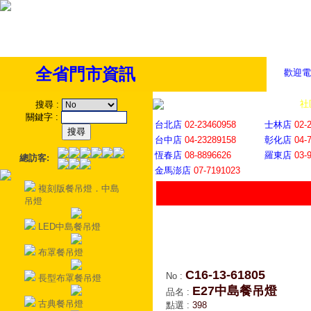
全省門市資訊
歡迎電
全省門市
│
社
搜尋
:
關鍵字
:
台北店
02-23460958
士林店
02-
台中店
04-23289158
彰化店
04-
恆春店
08-8896626
羅東店
03-
總訪客:
金馬澎店
07-7191023
複刻版餐吊燈．中島
吊燈
LED中島餐吊燈
布罩餐吊燈
C16-13-61805
No
:
長型布罩餐吊燈
E27中島餐吊燈
品名
:
古典餐吊燈
點選
:
398