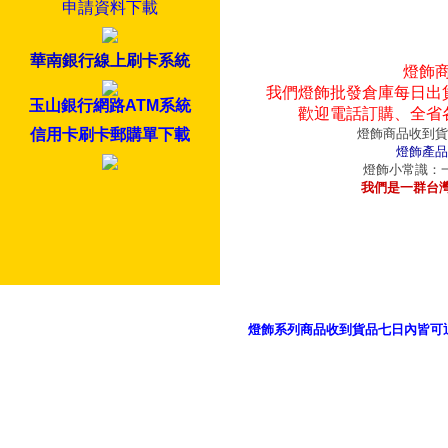
申請資料下載
華南銀行線上刷卡系統
燈飾
我們燈飾批發倉庫每日出
玉山銀行網路ATM系統
歡迎電話訂購、全省
信用卡刷卡郵購單下載
燈飾商品收到貨
燈飾產品
燈飾小常識：一
我們是一群台
燈飾系列商品收到貨品七日內皆可
御品科技、YP燈飾網版權所有 c 2011 