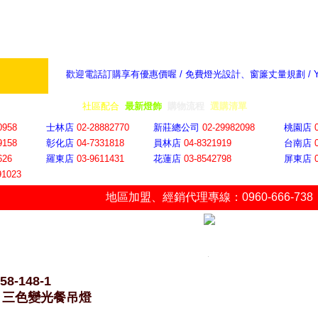
歡迎電話訂購享有優惠價喔 / 免費燈光設計、窗簾丈量規劃 /
奇摩新聞：選對燈飾居家氣氛大提升
隨意窩 Xu
全省門市
│
社區配合
│
最新燈飾
│
購物流程
│
選購清單
│
購物車
│
聯絡YP
0958
士林店
02-28882770
新莊總公司
02-29982098
桃園店
9158
彰化店
04-73318
18
員林店
04-8321919
台南店
626
羅東店
03-9611431
花蓮店
03-8542798
屏東店
91023
地區加盟
、
經銷代理專線：0960-666-738
58-148-1
W 三色變光餐吊燈