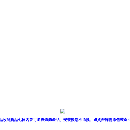
產品型錄
｜
銷售據點
｜
客服
品收到貨品七日內皆可退換燈飾產品、安裝後恕不退換、退貨燈飾需原包裝寄
P燈飾網版權所有 c 2011 B2B Lighting All rights reserved. B2B燈飾