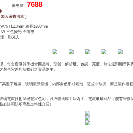
7688
優惠價
:
車
 加入選購清單 )
W75 H110mm 線長1200mm
70W 三色變光 全電壓
烤漆、壓克力
攝，每台螢幕與手機會因品牌、型號、解析度、色調、亮度，無法達到顯示與
之顏色皆以您所收到之實品為主。
0°C高溫下燒製，玻璃流動緩慢，內部自然形成氣泡，這並非瑕疵，而是製作過
玻璃電鍍技術呈現豐富色彩，以液體成膜工法為主，電鍍玻璃成品可能有些微
務必詳閱該項商品之特性介紹）