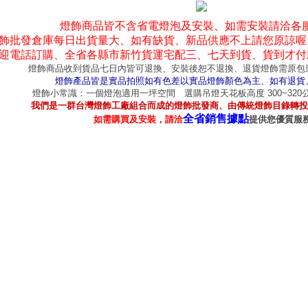
燈飾商品皆不含省電燈泡及安裝、如需安裝請洽各
飾批發倉庫每日出貨量大、如有缺貨、新品供應不上請您原諒喔
迎電話訂購、全省各縣市新竹貨運宅配三、七天到貨、貨到才付
燈飾商品收到貨品七日內皆可退換、安裝後恕不退換、退貨燈飾需原包
燈飾產品皆是實品拍照如有色差以實品燈飾顏色為主、如有退貨
燈飾小常識：一個燈泡適用一坪空間 選購吊燈天花板高度 300~32
我們是一群台灣燈飾工廠組合而成的燈飾批發商、由傳統燈飾目錄轉投
全省銷售據點
如需購買及安裝，請洽
提供您優質服