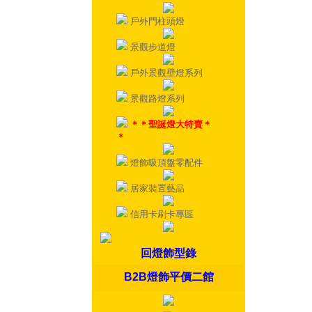
戶外門柱頭燈
景觀步道燈
戶外景觀壁燈系列
景觀路燈系列
＊＊聖誕燈大特賣＊
＊
燈飾吸頂盤零配件
居家裝置藝品
信用卡刷卡專區
回燈飾型錄
B2B燈飾平價二館