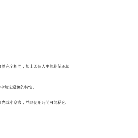
實體完全相同，加上因個人主觀期望認知
程中無法避免的特性。
漏光或小刮痕，並隨使用時間可能褪色