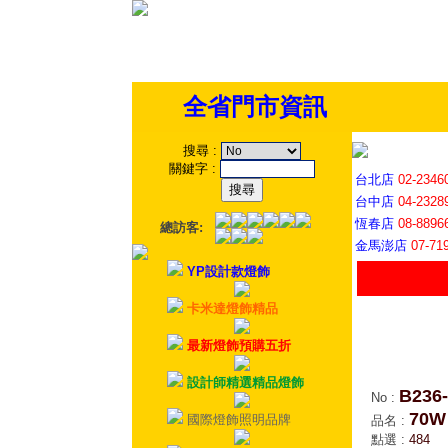
全省門市資訊
搜尋
:
關鍵字
:
台北店
02-2346
台中店
04-2328
恆春店
08-8896
總訪客:
金馬澎店
07-71
YP設計款燈飾
卡米達燈飾精品
最新燈飾預購五折
設計師精選精品燈飾
B236-
No
:
70
國際燈飾照明品牌
品名
:
點選
:
484