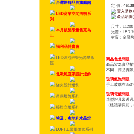
台灣燈飾品牌旗艦館
定 價
:
46130
置入購物
LED商業空間照明系
產品洽詢(
列
尺寸：L1200 
本月破盤限量售完為
光源：LED 
止
材質：金屬
福利品特賣會
LED燈泡燈管光源量販
商品色差問題
區
商品皆為實品拍
不同，商品實際
北歐風宜家設計燈飾
玻璃氣泡問題
手工玻璃在85
燧火設計燈飾
玻璃電鍍問題
吊扇燈飾系列
造型燈具常透過
（建議購買前，
檯燈立燈系列
埃及．奧地利水晶燈
LOFT工業風燈飾系列