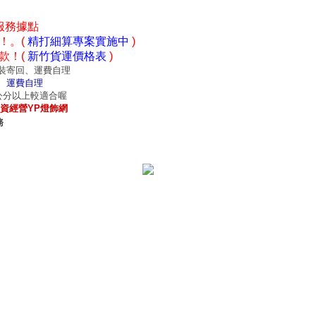
服務據點
！。(
精打細算專案實施中
)
款！(
新竹貨運價格表
)
裝寄回、運費自理
、運費自理
0公分以上較適合喔
資經營YP燈飾網
務