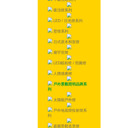
吸頂燈系列
LED / 日光燈系列
壁燈系列
日式原木和室燈
廟宇宮燈
LED鏡前燈 / 照圖燈
人體感應燈
戶外景觀照明品牌系
列
太陽能戶外燈
戶外地底燈投射燈系
列
庭園景觀造景燈