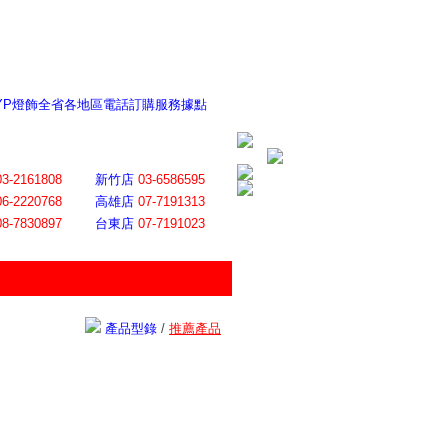
 YP燈飾全省各地區電話訂購服務據點
ite日誌 感謝莊記者熱情介紹
│
會員登入
│
回首頁
│
加入最愛
03-2161808
新竹店
03-6586595
06-2220768
高雄店
07-7191313
08-7830897
台東店
07-7191023
產品型錄
/
推薦產品