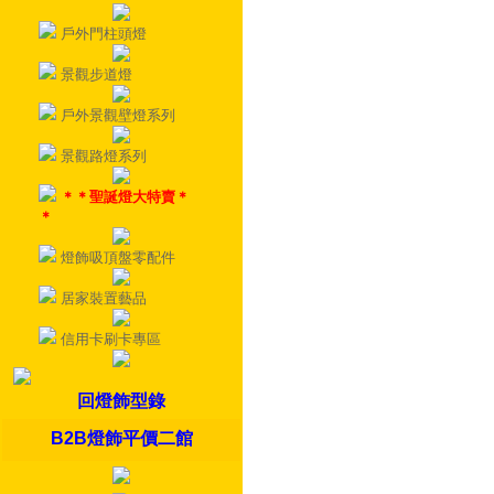
戶外門柱頭燈
景觀步道燈
戶外景觀壁燈系列
景觀路燈系列
＊＊聖誕燈大特賣＊
＊
燈飾吸頂盤零配件
居家裝置藝品
信用卡刷卡專區
回燈飾型錄
B2B燈飾平價二館