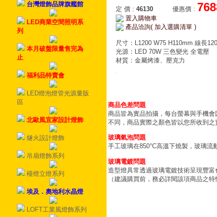
台灣燈飾品牌旗艦館
768
定 價
:
46130
優惠價
:
置入購物車
LED商業空間照明系
產品洽詢( 加入選購清單 )
列
尺寸：L1200 W75 H110mm 線長12
本月破盤限量售完為
光源：LED 70W 三色變光 全電壓
止
材質：金屬烤漆、壓克力
福利品特賣會
LED燈泡燈管光源量販
區
商品色差問題
商品皆為實品拍攝，每台螢幕與手機會
北歐風宜家設計燈飾
不同，商品實際之顏色皆以您所收到之
玻璃氣泡問題
燧火設計燈飾
手工玻璃在850°C高溫下燒製，玻璃
吊扇燈飾系列
玻璃電鍍問題
造型燈具常透過玻璃電鍍技術呈現豐富
檯燈立燈系列
（建議購買前，務必詳閱該項商品之特
埃及．奧地利水晶燈
LOFT工業風燈飾系列