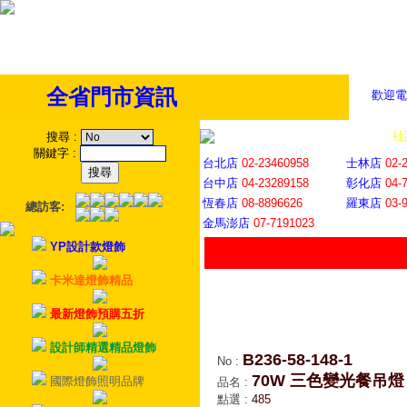
全省門市資訊
歡迎電
全省門市
│
社
搜尋
:
關鍵字
:
台北店
02-23460958
士林店
02-
台中店
04-23289158
彰化店
04-
恆春店
08-8896626
羅東店
03-
總訪客:
金馬澎店
07-7191023
YP設計款燈飾
卡米達燈飾精品
最新燈飾預購五折
設計師精選精品燈飾
B236-58-148-1
No
:
70W 三色變光餐吊燈
國際燈飾照明品牌
品名
:
點選
:
485