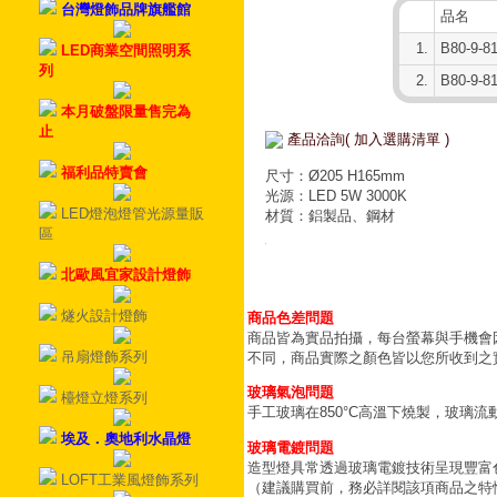
台灣燈飾品牌旗艦館
品名
1.
B80-9-
LED商業空間照明系
列
2.
B80-9-
本月破盤限量售完為
止
產品洽詢( 加入選購清單 )
福利品特賣會
尺寸：Ø205 H165mm
光源：LED 5W 3000K
LED燈泡燈管光源量販
材質：鋁製品、鋼材
區
北歐風宜家設計燈飾
燧火設計燈飾
商品色差問題
商品皆為實品拍攝，每台螢幕與手機會
吊扇燈飾系列
不同，商品實際之顏色皆以您所收到之
玻璃氣泡問題
檯燈立燈系列
手工玻璃在850°C高溫下燒製，玻璃
埃及．奧地利水晶燈
玻璃電鍍問題
造型燈具常透過玻璃電鍍技術呈現豐富
LOFT工業風燈飾系列
（建議購買前，務必詳閱該項商品之特