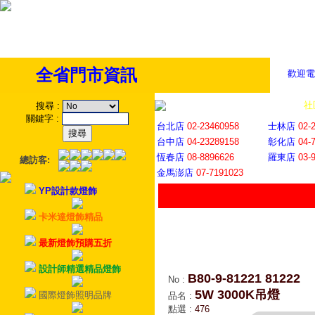
全省門市資訊
歡迎電
全省門市
│
社
搜尋
:
關鍵字
:
台北店
02-23460958
士林店
02-
台中店
04-23289158
彰化店
04-
恆春店
08-8896626
羅東店
03-
總訪客:
金馬澎店
07-7191023
YP設計款燈飾
卡米達燈飾精品
最新燈飾預購五折
設計師精選精品燈飾
B80-9-81221 81222
No
:
5W 3000K吊燈
國際燈飾照明品牌
品名
:
點選
:
476