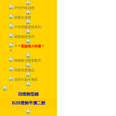
戶外門柱頭燈
景觀步道燈
戶外景觀壁燈系列
景觀路燈系列
＊＊聖誕燈大特賣＊
＊
燈飾吸頂盤零配件
居家裝置藝品
信用卡刷卡專區
回燈飾型錄
B2B燈飾平價二館