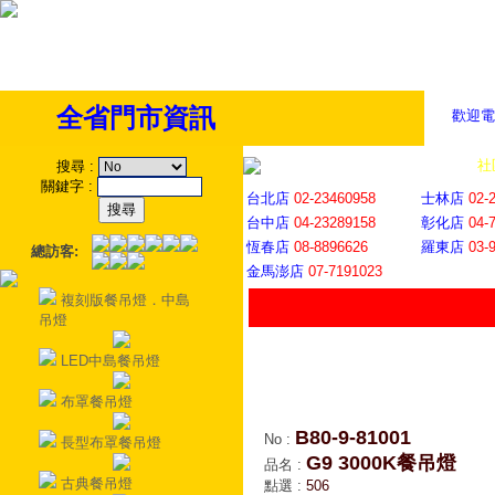
全省門市資訊
歡迎電
全省門市
│
社
搜尋
:
關鍵字
:
台北店
02-23460958
士林店
02-
台中店
04-23289158
彰化店
04-
恆春店
08-8896626
羅東店
03-
總訪客:
金馬澎店
07-7191023
複刻版餐吊燈．中島
吊燈
LED中島餐吊燈
布罩餐吊燈
B80-9-81001
No
:
長型布罩餐吊燈
G9 3000K餐吊燈
品名
:
古典餐吊燈
點選
:
506