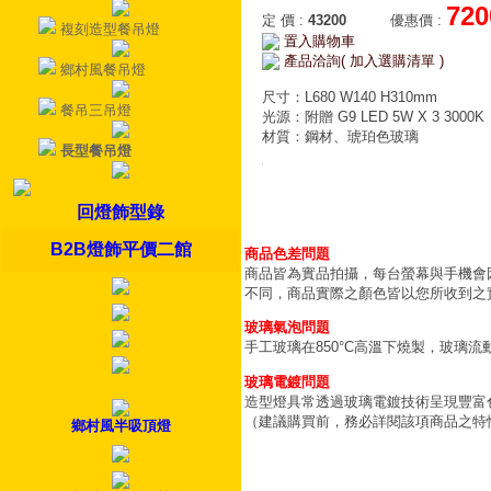
720
定 價
:
43200
優惠價
:
複刻造型餐吊燈
置入購物車
產品洽詢( 加入選購清單 )
鄉村風餐吊燈
尺寸：L680 W140 H310mm
餐吊三吊燈
光源：附贈 G9 LED 5W X 3 3000K
材質：鋼材、琥珀色玻璃
長型餐吊燈
回燈飾型錄
B2B燈飾平價二館
商品色差問題
商品皆為實品拍攝，每台螢幕與手機會
不同，商品實際之顏色皆以您所收到之
玻璃氣泡問題
手工玻璃在850°C高溫下燒製，玻璃
玻璃電鍍問題
造型燈具常透過玻璃電鍍技術呈現豐富
（建議購買前，務必詳閱該項商品之特
鄉村風半吸頂燈