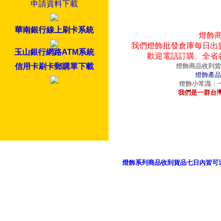
申請資料下載
華南銀行線上刷卡系統
燈飾
我們燈飾批發倉庫每日出
玉山銀行網路ATM系統
歡迎電話訂購、全省
信用卡刷卡郵購單下載
燈飾商品收到貨
燈飾產品
燈飾小常識：一
我們是一群台
燈飾系列商品收到貨品七日內皆可
御品科技、YP燈飾網版權所有 c 2011 