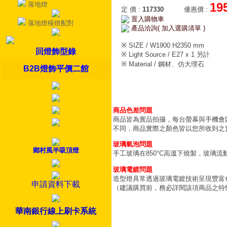
落地燈
19
定 價
:
117330
優惠價
:
置入購物車
落地燈檯燈配對
產品洽詢( 加入選購清單 )
※ SIZE / W1900 H2350 mm
回燈飾型錄
※ Light Source / E27 x 1 另計
※ Material / 鋼材、仿大理石
B2B燈飾平價二館
商品色差問題
商品皆為實品拍攝，每台螢幕與手機會
不同，商品實際之顏色皆以您所收到之
玻璃氣泡問題
鄉村風半吸頂燈
手工玻璃在850°C高溫下燒製，玻璃
玻璃電鍍問題
造型燈具常透過玻璃電鍍技術呈現豐富
申請資料下載
（建議購買前，務必詳閱該項商品之特
華南銀行線上刷卡系統