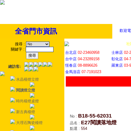
全省門市資訊
歡迎電
全省門市
│
社
搜尋
:
關鍵字
:
台北店
02-23460958
士林店
02-
台中店
04-23289158
彰化店
04-
恆春店
08-8896626
羅東店
03-
總訪客:
金馬澎店
07-7191023
水晶檯燈立燈
閱讀燈立燈
時尚檯燈桌燈
新古典檯燈
B18-55-62031
No
:
E27閱讀落地燈
大理石陶瓷檯燈
品名
:
點選
:
554