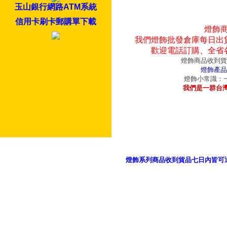
玉山銀行網路ATM系統
信用卡刷卡郵購單下載
燈飾
我們燈飾批發倉庫每日出
歡迎電話訂購、全省
燈飾商品收到貨
燈飾產品
燈飾小常識：一
我們是一群台
燈飾系列商品收到貨品七日內皆可
御品科技、YP燈飾網版權所有 c 2011 