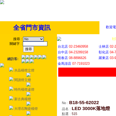
全省門市資訊
歡迎電
全省門市
│
社
搜尋
:
關鍵字
:
台北店
02-23460958
士林店
02-
台中店
04-23289158
彰化店
04-
恆春店
08-8896626
羅東店
03-
總訪客:
金馬澎店
07-7191023
水晶檯燈立燈
閱讀燈立燈
時尚檯燈桌燈
新古典檯燈
B18-55-62022
No
:
LED 3000K落地燈
大理石陶瓷檯燈
品名
:
點選
:
515