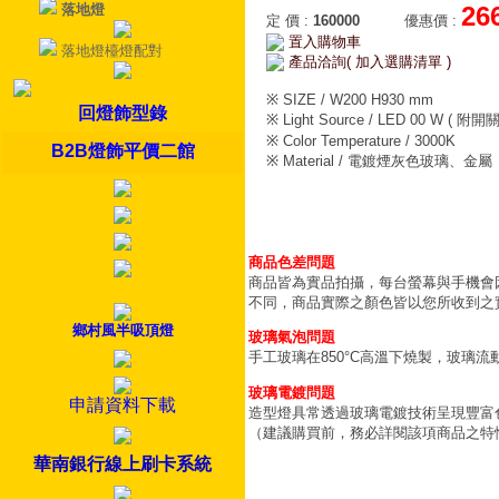
落地燈
26
定 價
:
160000
優惠價
:
置入購物車
落地燈檯燈配對
產品洽詢( 加入選購清單 )
※ SIZE / W200 H930 mm
回燈飾型錄
※ Light Source / LED 00 W ( 附開關
※ Color Temperature / 3000K
B2B燈飾平價二館
※ Material / 電鍍煙灰色玻璃、金屬
商品色差問題
商品皆為實品拍攝，每台螢幕與手機會
不同，商品實際之顏色皆以您所收到之
鄉村風半吸頂燈
玻璃氣泡問題
手工玻璃在850°C高溫下燒製，玻璃
玻璃電鍍問題
申請資料下載
造型燈具常透過玻璃電鍍技術呈現豐富
（建議購買前，務必詳閱該項商品之特
華南銀行線上刷卡系統