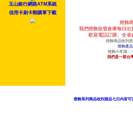
玉山銀行網路ATM系統
信用卡刷卡郵購單下載
燈飾
我們燈飾批發倉庫每日出
歡迎電話訂購、全省
燈飾商品收到貨
燈飾產品
燈飾小常識：一
我們是一群台
燈飾系列商品收到貨品七日內皆可
御品科技、YP燈飾網版權所有 c 2011 