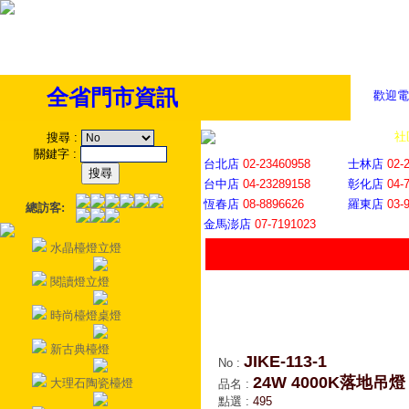
全省門市資訊
歡迎電
全省門市
│
社
搜尋
:
關鍵字
:
台北店
02-23460958
士林店
02-
台中店
04-23289158
彰化店
04-
恆春店
08-8896626
羅東店
03-
總訪客:
金馬澎店
07-7191023
水晶檯燈立燈
閱讀燈立燈
時尚檯燈桌燈
新古典檯燈
JIKE-113-1
No
:
24W 4000K落地吊燈
大理石陶瓷檯燈
品名
:
點選
:
495