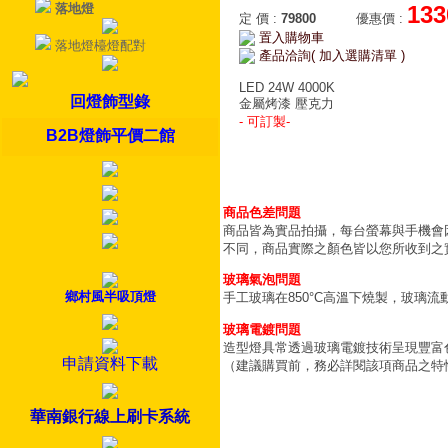
落地燈
133
定 價
:
79800
優惠價
:
置入購物車
落地燈檯燈配對
產品洽詢( 加入選購清單 )
LED 24W 4000K
回燈飾型錄
金屬烤漆 壓克力
- 可訂製-
B2B燈飾平價二館
商品色差問題
商品皆為實品拍攝，每台螢幕與手機會
不同，商品實際之顏色皆以您所收到之
玻璃氣泡問題
鄉村風半吸頂燈
手工玻璃在850°C高溫下燒製，玻璃
玻璃電鍍問題
造型燈具常透過玻璃電鍍技術呈現豐富
申請資料下載
（建議購買前，務必詳閱該項商品之特
華南銀行線上刷卡系統