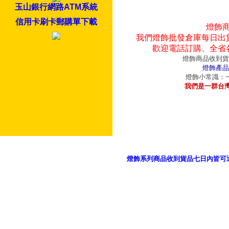
玉山銀行網路ATM系統
信用卡刷卡郵購單下載
燈飾
我們燈飾批發倉庫每日出
歡迎電話訂購、全省
燈飾商品收到貨
燈飾產品
燈飾小常識：一
我們是一群台
燈飾系列商品收到貨品七日內皆可
御品科技、YP燈飾網版權所有 c 2011 