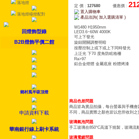
落地燈
21
定 價
:
127680
優惠價
:
置入購物車
落地燈檯燈配對
產品洽詢( 加入選購清單 )
W1480 H1950mm
回燈飾型錄
LED3.6~60W 4000K
可上下發光
B2B燈飾平價二館
旋鈕開關調整明暗
按壓控制上或下或上下同時發光
上泛光 下70 度角防眩格柵
Ra>97
鋁合金燈體 金屬底座 粉體烤漆
鄉村風半吸頂燈
商品色差問題
商品皆為實品拍攝，每台螢幕與手機會
不同，商品實際之顏色皆以您所收到之
申請資料下載
玻璃氣泡問題
手工玻璃在850°C高溫下燒製，玻璃
華南銀行線上刷卡系統
玻璃電鍍問題