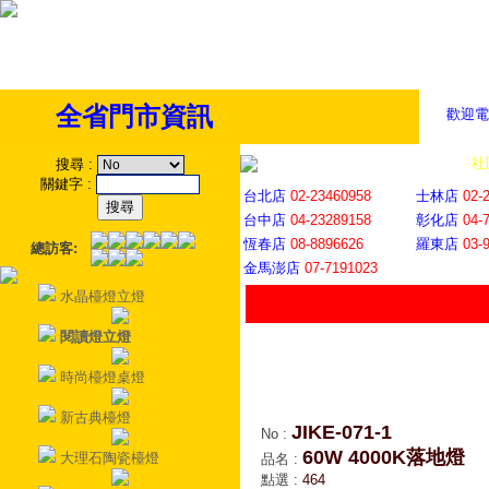
全省門市資訊
歡迎電
全省門市
│
社
搜尋
:
關鍵字
:
台北店
02-23460958
士林店
02-
台中店
04-23289158
彰化店
04-
恆春店
08-8896626
羅東店
03-
總訪客:
金馬澎店
07-7191023
水晶檯燈立燈
閱讀燈立燈
時尚檯燈桌燈
新古典檯燈
JIKE-071-1
No
:
60W 4000K落地燈
大理石陶瓷檯燈
品名
:
點選
:
464