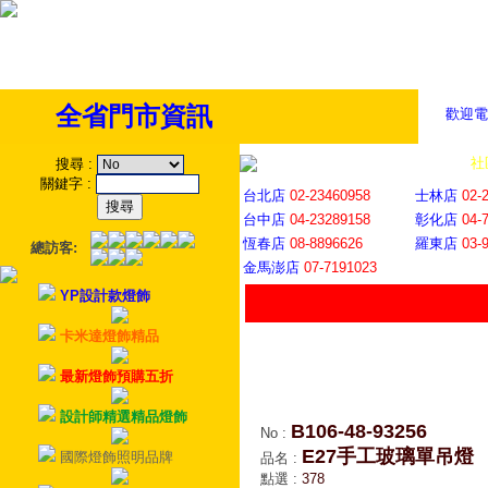
全省門市資訊
歡迎電
全省門市
│
社
搜尋
:
關鍵字
:
台北店
02-23460958
士林店
02-
台中店
04-23289158
彰化店
04-
恆春店
08-8896626
羅東店
03-
總訪客:
金馬澎店
07-7191023
YP設計款燈飾
卡米達燈飾精品
最新燈飾預購五折
設計師精選精品燈飾
B106-48-93256
No
:
E27手工玻璃單吊燈
國際燈飾照明品牌
品名
:
點選
:
378