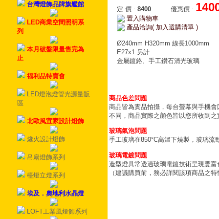
台灣燈飾品牌旗艦館
140
定 價
:
8400
優惠價
:
置入購物車
LED商業空間照明系
產品洽詢( 加入選購清單 )
列
Ø240mm H320mm 線長1000mm
本月破盤限量售完為
E27x1 另計
止
金屬鍍鉻、手工鑽石清光玻璃
福利品特賣會
LED燈泡燈管光源量販
商品色差問題
區
商品皆為實品拍攝，每台螢幕與手機會
不同，商品實際之顏色皆以您所收到之
北歐風宜家設計燈飾
玻璃氣泡問題
燧火設計燈飾
手工玻璃在850°C高溫下燒製，玻璃
玻璃電鍍問題
吊扇燈飾系列
造型燈具常透過玻璃電鍍技術呈現豐富
（建議購買前，務必詳閱該項商品之特
檯燈立燈系列
埃及．奧地利水晶燈
LOFT工業風燈飾系列