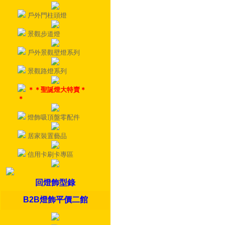
戶外門柱頭燈
景觀步道燈
戶外景觀壁燈系列
景觀路燈系列
＊＊聖誕燈大特賣＊
＊
燈飾吸頂盤零配件
居家裝置藝品
信用卡刷卡專區
回燈飾型錄
B2B燈飾平價二館