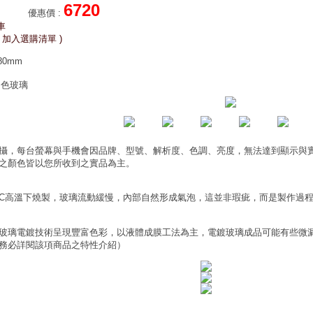
6720
優惠價
:
車
 加入選購清單 )
80mm
白色玻璃
攝，每台螢幕與手機會因品牌、型號、解析度、色調、亮度，無法達到顯示與
之顏色皆以您所收到之實品為主。
0°C高溫下燒製，玻璃流動緩慢，內部自然形成氣泡，這並非瑕疵，而是製作過
玻璃電鍍技術呈現豐富色彩，以液體成膜工法為主，電鍍玻璃成品可能有些微
務必詳閱該項商品之特性介紹）