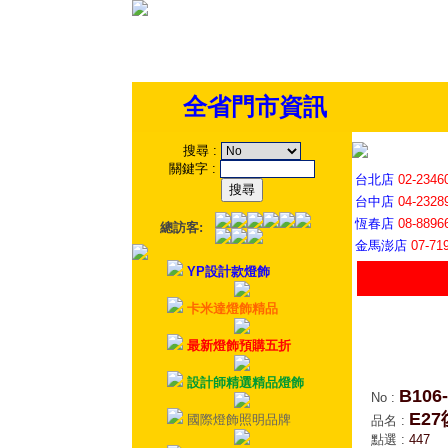
全省門市資訊
搜尋
:
關鍵字
:
台北店
02-2346
台中店
04-2328
恆春店
08-8896
總訪客:
金馬澎店
07-71
YP設計款燈飾
卡米達燈飾精品
最新燈飾預購五折
設計師精選精品燈飾
B106-
No
:
E2
國際燈飾照明品牌
品名
:
點選
:
447