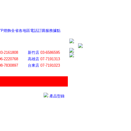
 YP燈飾全省各地區電話訂購服務據點
ite日誌 感謝莊記者熱情介紹
│
會員登入
│
回首頁
│
加入最愛
03-2161808
新竹店
03-6586595
06-2220768
高雄店
07-7191313
08-7830897
台東店
07-7191023
產品型錄