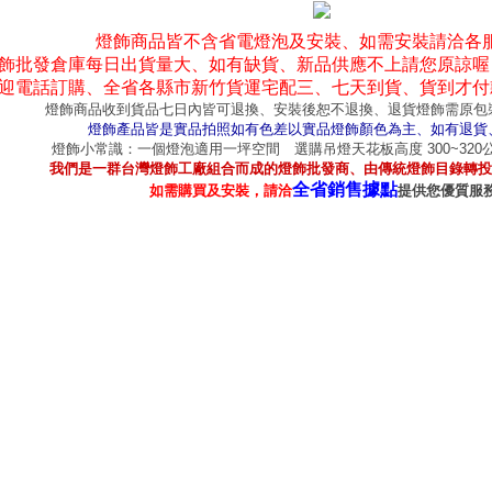
燈飾商品皆不含省電燈泡及安裝、如需安裝請洽各
飾批發倉庫每日出貨量大、如有缺貨、新品供應不上請您原諒喔
迎電話訂購、全省各縣市新竹貨運宅配三、七天到貨、貨到才付
燈飾商品收到貨品七日內皆可退換、安裝後恕不退換、退貨燈飾需原包
燈飾產品皆是實品拍照如有色差以實品燈飾顏色為主、如有退貨
燈飾小常識：一個燈泡適用一坪空間 選購吊燈天花板高度 300~32
我們是一群台灣燈飾工廠組合而成的燈飾批發商、由傳統燈飾目錄轉投
全省銷售據點
如需購買及安裝，請洽
提供您優質服