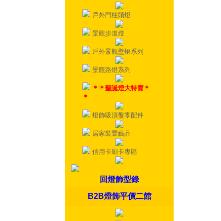
戶外門柱頭燈
景觀步道燈
戶外景觀壁燈系列
景觀路燈系列
＊＊聖誕燈大特賣＊
＊
燈飾吸頂盤零配件
居家裝置藝品
信用卡刷卡專區
回燈飾型錄
B2B燈飾平價二館