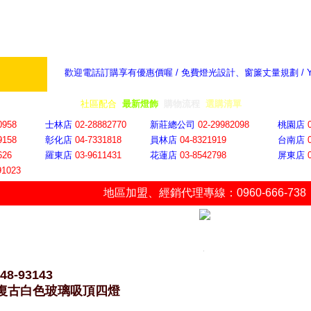
歡迎電話訂購享有優惠價喔 / 免費燈光設計、窗簾丈量規劃 /
奇摩新聞：選對燈飾居家氣氛大提升
隨意窩 Xu
全省門市
│
社區配合
│
最新燈飾
│
購物流程
│
選購清單
│
購物車
│
聯絡YP
0958
士林店
02-28882770
新莊總公司
02-29982098
桃園店
9158
彰化店
04-73318
18
員林店
04-8321919
台南店
626
羅東店
03-9611431
花蓮店
03-8542798
屏東店
91023
地區加盟
、
經銷代理專線：0960-666-738
48-93143
7復古白色玻璃吸頂四燈