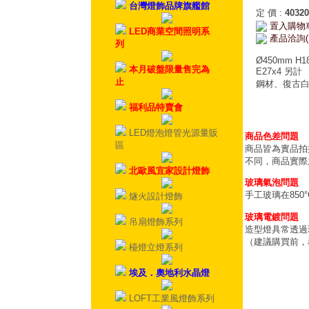
台灣燈飾品牌旗艦館
定 價
:
40320
置入購物
LED商業空間照明系
產品洽詢(
列
Ø450mm H1
本月破盤限量售完為
E27x4 另計
止
鋼材、復古
福利品特賣會
LED燈泡燈管光源量販
商品色差問題
區
商品皆為實品拍
不同，商品實際
北歐風宜家設計燈飾
玻璃氣泡問題
手工玻璃在85
燧火設計燈飾
玻璃電鍍問題
吊扇燈飾系列
造型燈具常透過
（建議購買前，
檯燈立燈系列
埃及．奧地利水晶燈
LOFT工業風燈飾系列