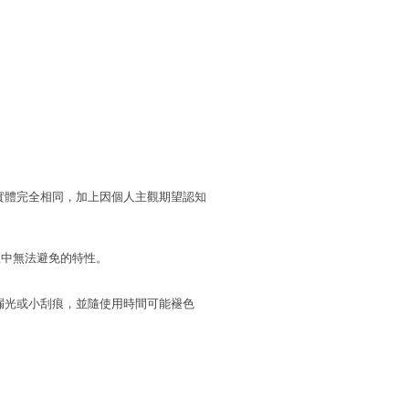
實體完全相同，加上因個人主觀期望認知
程中無法避免的特性。
漏光或小刮痕，並隨使用時間可能褪色