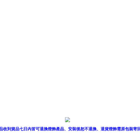
產品型錄
｜
銷售據點
｜
客服
品收到貨品七日內皆可退換燈飾產品、安裝後恕不退換、退貨燈飾需原包裝寄
P燈飾網版權所有 c 2011 B2B Lighting All rights reserved. B2B燈飾