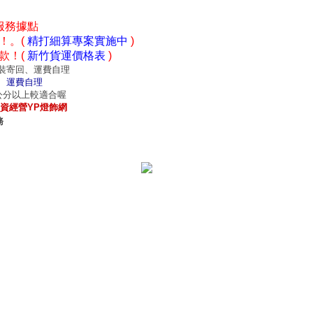
服務據點
！。(
精打細算專案實施中
)
款！(
新竹貨運價格表
)
裝寄回、運費自理
、運費自理
0公分以上較適合喔
資經營YP燈飾網
務