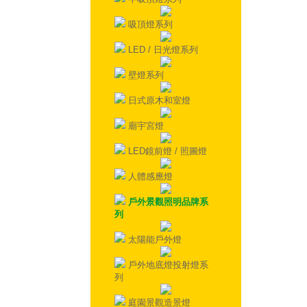
吸頂燈系列
LED / 日光燈系列
壁燈系列
日式原木和室燈
廟宇宮燈
LED鏡前燈 / 照圖燈
人體感應燈
戶外景觀照明品牌系
列
太陽能戶外燈
戶外地底燈投射燈系
列
庭園景觀造景燈