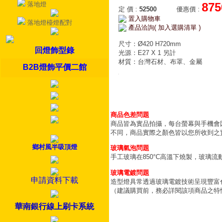
落地燈
875
定 價
:
52500
優惠價
:
置入購物車
落地燈檯燈配對
產品洽詢( 加入選購清單 )
尺寸：Ø420 H720mm
回燈飾型錄
光源：E27 X 1 另計
材質：台灣石材、布罩、金屬
B2B燈飾平價二館
商品色差問題
商品皆為實品拍攝，每台螢幕與手機會
不同，商品實際之顏色皆以您所收到之
鄉村風半吸頂燈
玻璃氣泡問題
手工玻璃在850°C高溫下燒製，玻璃
玻璃電鍍問題
申請資料下載
造型燈具常透過玻璃電鍍技術呈現豐富
（建議購買前，務必詳閱該項商品之特
華南銀行線上刷卡系統