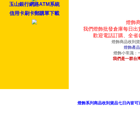
玉山銀行網路ATM系統
信用卡刷卡郵購單下載
燈飾
我們燈飾批發倉庫每日出
歡迎電話訂購、全省
燈飾商品收到貨
燈飾產品
燈飾小常識：一
我們是一群台
燈飾系列商品收到貨品七日內皆可
御品科技、YP燈飾網版權所有 c 2011 