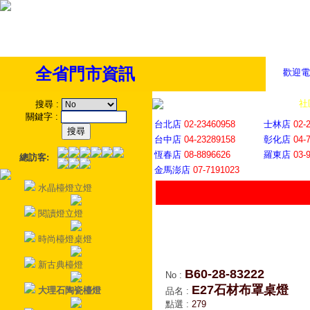
全省門市資訊
歡迎電
全省門市
│
社
搜尋
:
關鍵字
:
台北店
02-23460958
士林店
02-
台中店
04-23289158
彰化店
04-
恆春店
08-8896626
羅東店
03-
總訪客:
金馬澎店
07-7191023
水晶檯燈立燈
閱讀燈立燈
時尚檯燈桌燈
新古典檯燈
B60-28-83222
No
:
E27石材布罩桌燈
大理石陶瓷檯燈
品名
:
點選
:
279