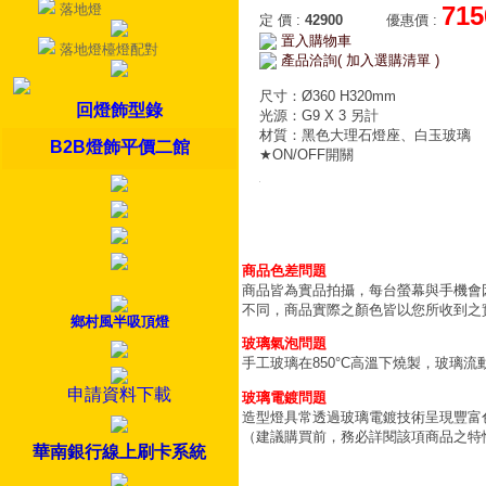
落地燈
715
定 價
:
42900
優惠價
:
置入購物車
落地燈檯燈配對
產品洽詢( 加入選購清單 )
尺寸：Ø360 H320mm
回燈飾型錄
光源：G9 X 3 另計
材質：黑色大理石燈座、白玉玻璃
B2B燈飾平價二館
★ON/OFF開關
商品色差問題
商品皆為實品拍攝，每台螢幕與手機會
不同，商品實際之顏色皆以您所收到之
鄉村風半吸頂燈
玻璃氣泡問題
手工玻璃在850°C高溫下燒製，玻璃
申請資料下載
玻璃電鍍問題
造型燈具常透過玻璃電鍍技術呈現豐富
（建議購買前，務必詳閱該項商品之特
華南銀行線上刷卡系統