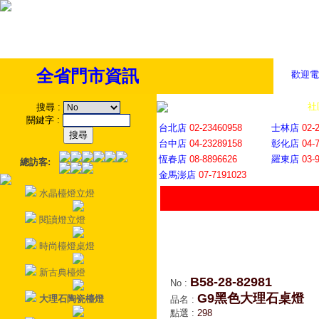
全省門市資訊
歡迎電
全省門市
│
社
搜尋
:
關鍵字
:
台北店
02-23460958
士林店
02-
台中店
04-23289158
彰化店
04-
恆春店
08-8896626
羅東店
03-
總訪客:
金馬澎店
07-7191023
水晶檯燈立燈
閱讀燈立燈
時尚檯燈桌燈
新古典檯燈
B58-28-82981
No
:
G9黑色大理石桌燈
大理石陶瓷檯燈
品名
:
點選
:
298