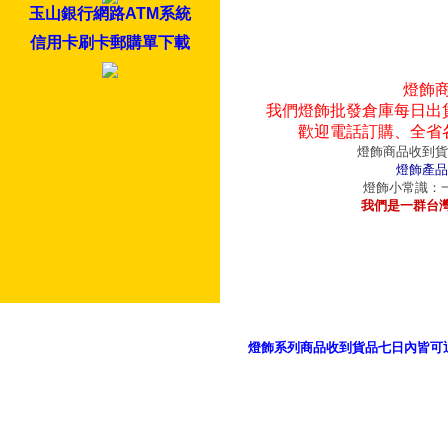
玉山銀行網路ATM系統
信用卡刷卡郵購單下載
燈飾
我們燈飾批發倉庫每日出
歡迎電話訂購、全省
燈飾商品收到貨
燈飾產品
燈飾小常識：一
我們是一群台
燈飾系列商品收到貨品七日內皆可
御品科技、YP燈飾網版權所有 c 2011 