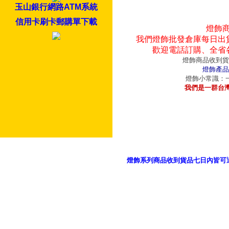
玉山銀行網路ATM系統
信用卡刷卡郵購單下載
燈飾
我們燈飾批發倉庫每日出
歡迎電話訂購、全省
燈飾商品收到貨
燈飾產品
燈飾小常識：一
我們是一群台
燈飾系列商品收到貨品七日內皆可
御品科技、YP燈飾網版權所有 c 2011 