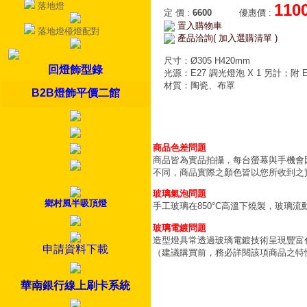
落地燈
110
定 價
:
6600
優惠價
:
置入購物車
落地燈檯燈配對
產品洽詢( 加入選購清單 )
尺寸：Ø305 H420mm
回燈飾型錄
光源：E27 調光燈泡 X 1 另計；附 E
材質：陶瓷、布罩
B2B燈飾平價二館
商品色差問題
商品皆為實品拍攝，每台螢幕與手機會
不同，商品實際之顏色皆以您所收到之
玻璃氣泡問題
鄉村風半吸頂燈
手工玻璃在850°C高溫下燒製，玻璃
玻璃電鍍問題
造型燈具常透過玻璃電鍍技術呈現豐富
申請資料下載
（建議購買前，務必詳閱該項商品之特
華南銀行線上刷卡系統