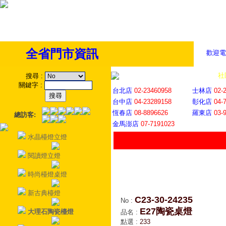
全省門市資訊
歡迎電
全省門市
│
社
搜尋
:
關鍵字
:
台北店
02-23460958
士林店
02-
台中店
04-23289158
彰化店
04-
恆春店
08-8896626
羅東店
03-
總訪客:
金馬澎店
07-7191023
水晶檯燈立燈
閱讀燈立燈
時尚檯燈桌燈
新古典檯燈
C23-30-24235
No
:
E27陶瓷桌燈
大理石陶瓷檯燈
品名
:
點選
:
233