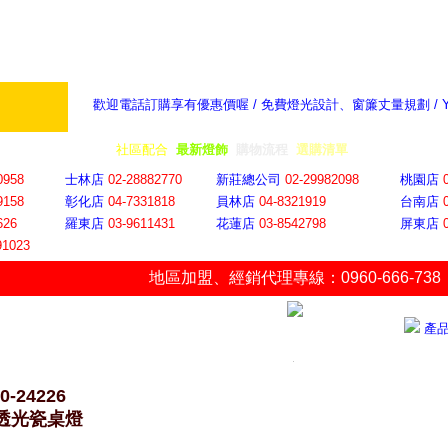
歡迎電話訂購享有優惠價喔 / 免費燈光設計、窗簾丈量規劃 /
奇摩新聞：選對燈飾居家氣氛大提升
隨意窩 Xu
全省門市
│
社區配合
│
最新燈飾
│
購物流程
│
選購清單
│
購物車
│
聯絡YP
0958
士林店
02-28882770
新莊總公司
02-29982098
桃園店
9158
彰化店
04-73318
18
員林店
04-8321919
台南店
626
羅東店
03-9611431
花蓮店
03-8542798
屏東店
91023
地區加盟
、
經銷代理專線：0960-666-738
產
0-24226
7透光瓷桌燈