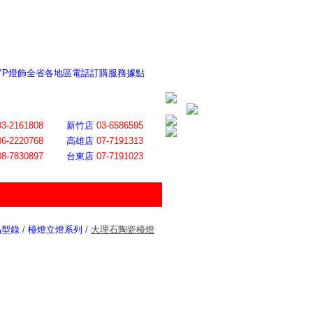
 YP燈飾全省各地區電話訂購服務據點
ite日誌 感謝莊記者熱情介紹
│
會員登入
│
回首頁
│
加入最愛
03-2161808
新竹店
03-6586595
06-2220768
高雄店
07-7191313
08-7830897
台東店
07-7191023
品型錄
/
檯燈立燈系列
/
大理石陶瓷檯燈