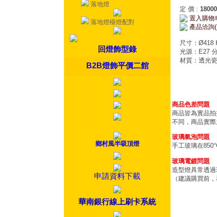
落地燈
定 價
:
18000
置入購物
落地燈檯燈配對
產品洽詢(
尺寸：Ø418 
回燈飾型錄
光源：E27 分
材質：透光
B2B燈飾平價二館
商品色差問題
商品皆為實品拍
不同，商品實際
玻璃氣泡問題
鄉村風半吸頂燈
手工玻璃在85
玻璃電鍍問題
造型燈具常透過
申請資料下載
（建議購買前，
華南銀行線上刷卡系統