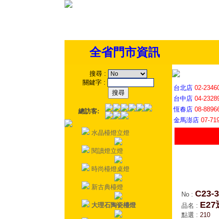
全省門市資訊
搜尋
:
關鍵字
:
台北店
02-2346
台中店
04-2328
恆春店
08-8896
總訪客:
金馬澎店
07-71
水晶檯燈立燈
閱讀燈立燈
時尚檯燈桌燈
新古典檯燈
C23-3
No
:
E2
大理石陶瓷檯燈
品名
:
點選
:
210