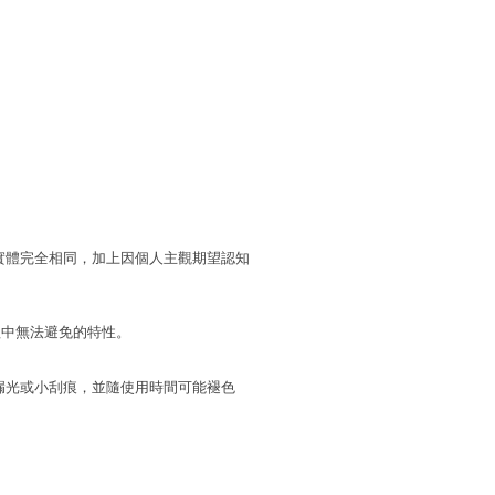
實體完全相同，加上因個人主觀期望認知
程中無法避免的特性。
漏光或小刮痕，並隨使用時間可能褪色