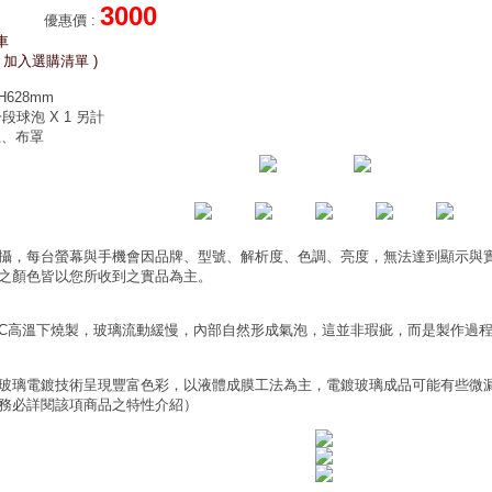
3000
優惠價
:
車
 加入選購清單 )
H628mm
段球泡 X 1 另計
瓷、布罩
攝，每台螢幕與手機會因品牌、型號、解析度、色調、亮度，無法達到顯示與
之顏色皆以您所收到之實品為主。
0°C高溫下燒製，玻璃流動緩慢，內部自然形成氣泡，這並非瑕疵，而是製作過
玻璃電鍍技術呈現豐富色彩，以液體成膜工法為主，電鍍玻璃成品可能有些微
務必詳閱該項商品之特性介紹）