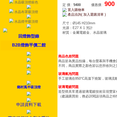
水晶吸頂燈銀色
900
定 價
:
5400
優惠價
:
置入購物車
水晶布罩吸頂燈
產品洽詢( 加入選購清單 )
水晶燈半吸頂燈
尺寸：Ø145 H210mm
光源：E27 X 1 另計
材質：金屬電鍍金、水晶玻璃
回燈飾型錄
B2B燈飾平價二館
商品色差問題
商品皆為實品拍攝，每台螢幕與手機會
不同，商品實際之顏色皆以您所收到之
玻璃氣泡問題
手工玻璃在850°C高溫下燒製，玻璃
玻璃電鍍問題
鄉村風半吸頂燈
造型燈具常透過玻璃電鍍技術呈現豐富
（建議購買前，務必詳閱該項商品之特
申請資料下載