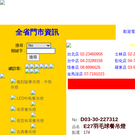
全省門市資訊
歡迎電
全省門市
│
社
搜尋
:
關鍵字
:
台北店
02-23460958
士林店
02-
台中店
04-23289158
彰化店
04-
恆春店
08-8896626
羅東店
03-
總訪客:
金馬澎店
07-7191023
複刻版餐吊燈．中島
吊燈
LED中島餐吊燈
布罩餐吊燈
D03-30-227312
No
:
長型布罩餐吊燈
E27羽毛球餐吊燈
品名
:
古典餐吊燈
點選
:
174