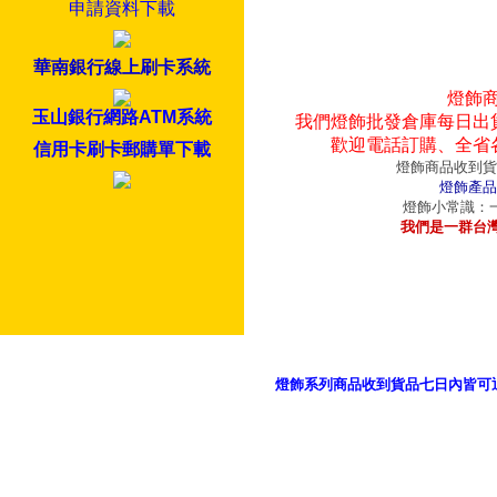
申請資料下載
華南銀行線上刷卡系統
燈飾
玉山銀行網路ATM系統
我們燈飾批發倉庫每日出
歡迎電話訂購、全省
信用卡刷卡郵購單下載
燈飾商品收到貨
燈飾產品
燈飾小常識：一
我們是一群台
燈飾系列商品收到貨品七日內皆可
御品科技、YP燈飾網版權所有 c 2011 