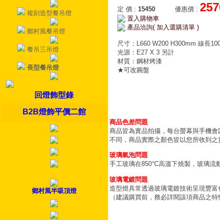
257
定 價
:
15450
優惠價
:
複刻造型餐吊燈
置入購物車
產品洽詢( 加入選購清單 )
鄉村風餐吊燈
尺寸：L660 W200 H300mm 線長10
餐吊三吊燈
光源：E27 X 3 另計
材質：鋼材烤漆
長型餐吊燈
★可改圓盤
回燈飾型錄
B2B燈飾平價二館
商品色差問題
商品皆為實品拍攝，每台螢幕與手機會
不同，商品實際之顏色皆以您所收到之
玻璃氣泡問題
手工玻璃在850°C高溫下燒製，玻璃
玻璃電鍍問題
造型燈具常透過玻璃電鍍技術呈現豐富
鄉村風半吸頂燈
（建議購買前，務必詳閱該項商品之特