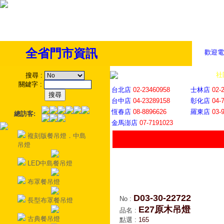
全省門市資訊
歡迎電
全省門市
│
社
搜尋
:
關鍵字
:
台北店
02-23460958
士林店
02-
台中店
04-23289158
彰化店
04-
恆春店
08-8896626
羅東店
03-
總訪客:
金馬澎店
07-7191023
複刻版餐吊燈．中島
吊燈
LED中島餐吊燈
布罩餐吊燈
D03-30-22722
No
:
長型布罩餐吊燈
E27原木吊燈
品名
:
古典餐吊燈
點選
:
165