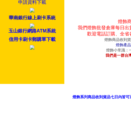
申請資料下載
華南銀行線上刷卡系統
燈飾
我們燈飾批發倉庫每日出
玉山銀行網路ATM系統
歡迎電話訂購、全省
信用卡刷卡郵購單下載
燈飾商品收到貨
燈飾產品
燈飾小常識：一
我們是一群台
燈飾系列商品收到貨品七日內皆可
御品科技、YP燈飾網版權所有 c 2011 