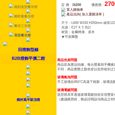
270
定 價
:
16200
優惠價
:
複刻造型餐吊燈
置入購物車
產品洽詢( 加入選購清單 )
鄉村風餐吊燈
尺寸：L600 W150 H250mm 線長12
餐吊三吊燈
光源：E27 X 3 另計
材質：金屬烤漆、原木
長型餐吊燈
★可改圓盤
回燈飾型錄
B2B燈飾平價二館
商品色差問題
商品皆為實品拍攝，每台螢幕與手機會
不同，商品實際之顏色皆以您所收到之
玻璃氣泡問題
手工玻璃在850°C高溫下燒製，玻璃
玻璃電鍍問題
造型燈具常透過玻璃電鍍技術呈現豐富
（建議購買前，務必詳閱該項商品之特
鄉村風半吸頂燈