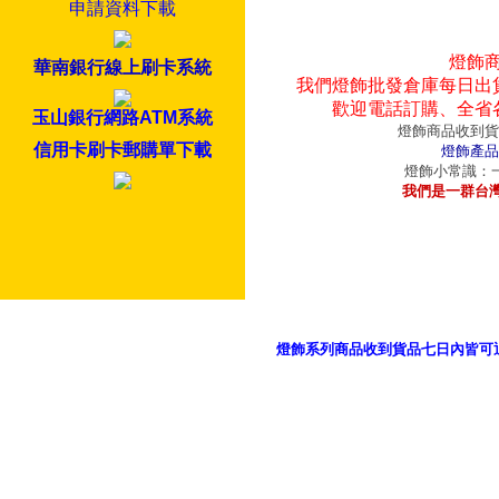
申請資料下載
燈飾
華南銀行線上刷卡系統
我們燈飾批發倉庫每日出
歡迎電話訂購、全省
玉山銀行網路ATM系統
燈飾商品收到貨
信用卡刷卡郵購單下載
燈飾產品
燈飾小常識：一
我們是一群台
燈飾系列商品收到貨品七日內皆可
御品科技、YP燈飾網版權所有 c 2011 