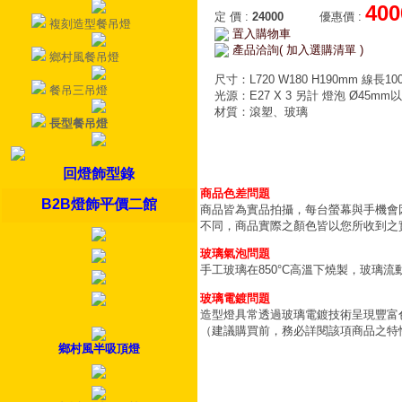
400
定 價
:
24000
優惠價
:
複刻造型餐吊燈
置入購物車
產品洽詢( 加入選購清單 )
鄉村風餐吊燈
尺寸：L720 W180 H190mm 線長10
餐吊三吊燈
光源：E27 X 3 另計 燈泡 Ø45mm
材質：滾塑、玻璃
長型餐吊燈
回燈飾型錄
商品色差問題
B2B燈飾平價二館
商品皆為實品拍攝，每台螢幕與手機會
不同，商品實際之顏色皆以您所收到之
玻璃氣泡問題
手工玻璃在850°C高溫下燒製，玻璃
玻璃電鍍問題
造型燈具常透過玻璃電鍍技術呈現豐富
（建議購買前，務必詳閱該項商品之特
鄉村風半吸頂燈