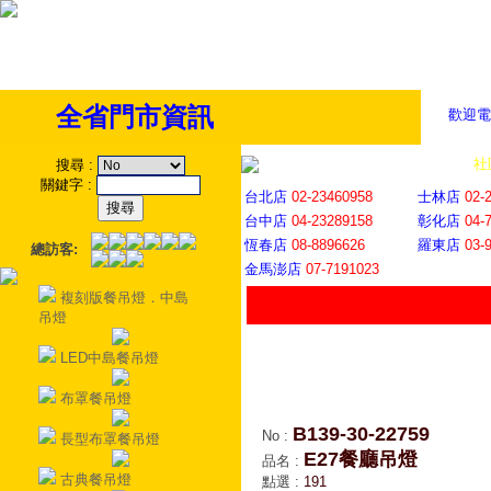
全省門市資訊
歡迎電
全省門市
│
社
搜尋
:
關鍵字
:
台北店
02-23460958
士林店
02-
台中店
04-23289158
彰化店
04-
恆春店
08-8896626
羅東店
03-
總訪客:
金馬澎店
07-7191023
複刻版餐吊燈．中島
吊燈
LED中島餐吊燈
布罩餐吊燈
B139-30-22759
No
:
長型布罩餐吊燈
E27餐廳吊燈
品名
:
古典餐吊燈
點選
:
191