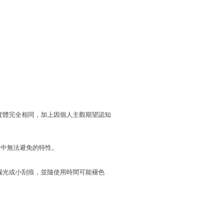
實體完全相同，加上因個人主觀期望認知
程中無法避免的特性。
漏光或小刮痕，並隨使用時間可能褪色