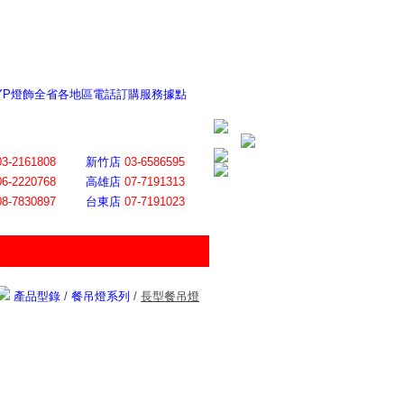
 YP燈飾全省各地區電話訂購服務據點
ite日誌 感謝莊記者熱情介紹
│
會員登入
│
回首頁
│
加入最愛
03-2161808
新竹店
03-6586595
06-2220768
高雄店
07-7191313
08-7830897
台東店
07-7191023
產品型錄
/
餐吊燈系列
/
長型餐吊燈