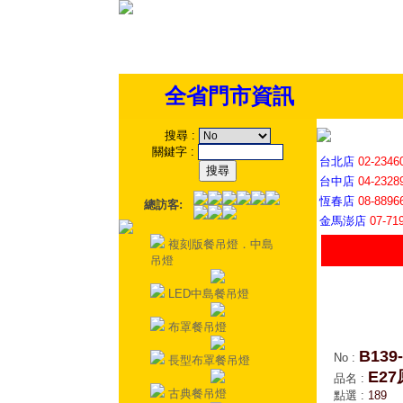
全省門市資訊
搜尋
:
關鍵字
:
台北店
02-2346
台中店
04-2328
恆春店
08-8896
總訪客:
金馬澎店
07-71
複刻版餐吊燈．中島
吊燈
LED中島餐吊燈
布罩餐吊燈
B139-
No
:
長型布罩餐吊燈
E2
品名
:
古典餐吊燈
點選
:
189