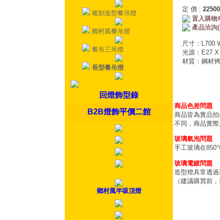
定 價
:
22500
複刻造型餐吊燈
置入購物
產品洽詢(
鄉村風餐吊燈
尺寸：L700 
餐吊三吊燈
光源：E27 X
材質：鋼材
長型餐吊燈
回燈飾型錄
商品色差問題
B2B燈飾平價二館
商品皆為實品拍
不同，商品實際
玻璃氣泡問題
手工玻璃在85
玻璃電鍍問題
造型燈具常透過
（建議購買前，
鄉村風半吸頂燈