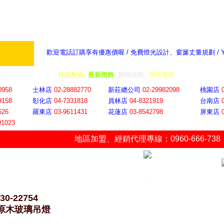
歡迎電話訂購享有優惠價喔 / 免費燈光設計、窗簾丈量規劃 /
奇摩新聞：選對燈飾居家氣氛大提升
隨意窩 Xu
全省門市
│
社區配合
│
最新燈飾
│
購物流程
│
選購清單
│
購物車
│
聯絡YP
0958
士林店
02-28882770
新莊總公司
02-29982098
桃園店
9158
彰化店
04-73318
18
員林店
04-8321919
台南店
626
羅東店
03-9611431
花蓮店
03-8542798
屏東店
91023
地區加盟
、
經銷代理專線：0960-666-738
30-22754
7原木玻璃吊燈