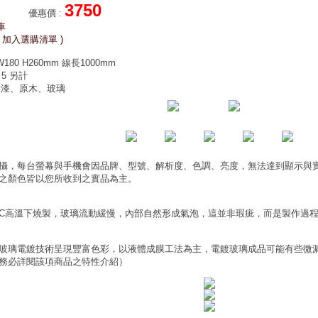
3750
優惠價
:
車
 加入選購清單 )
W180 H260mm 線長1000mm
 5 另計
烤漆、原木、玻璃
攝，每台螢幕與手機會因品牌、型號、解析度、色調、亮度，無法達到顯示與
之顏色皆以您所收到之實品為主。
0°C高溫下燒製，玻璃流動緩慢，內部自然形成氣泡，這並非瑕疵，而是製作過
玻璃電鍍技術呈現豐富色彩，以液體成膜工法為主，電鍍玻璃成品可能有些微
務必詳閱該項商品之特性介紹）