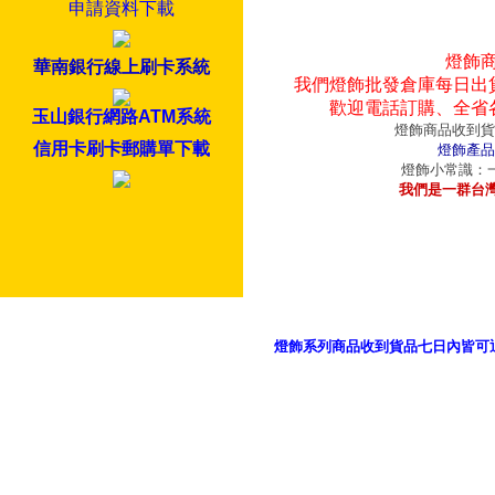
申請資料下載
燈飾
華南銀行線上刷卡系統
我們燈飾批發倉庫每日出
歡迎電話訂購、全省
玉山銀行網路ATM系統
燈飾商品收到貨
信用卡刷卡郵購單下載
燈飾產品
燈飾小常識：一
我們是一群台
燈飾系列商品收到貨品七日內皆可
御品科技、YP燈飾網版權所有 c 2011 