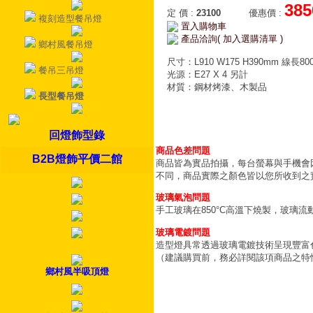
385
定 價
:
23100
優惠價
:
複刻造型餐吊燈
置入購物車
產品洽詢( 加入選購清單 )
鄉村風餐吊燈
尺寸：L910 W175 H390mm 線長80
餐吊三吊燈
光源：E27 X 4 另計
材質：鋼材烤漆、木製品
長型餐吊燈
回燈飾型錄
商品色差問題
B2B燈飾平價二館
商品皆為實品拍攝，每台螢幕與手機會
不同，商品實際之顏色皆以您所收到之
玻璃氣泡問題
手工玻璃在850°C高溫下燒製，玻璃
玻璃電鍍問題
造型燈具常透過玻璃電鍍技術呈現豐富
（建議購買前，務必詳閱該項商品之特
鄉村風半吸頂燈