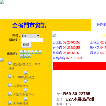
全省門市資訊
歡迎電
全省門市
│
社
搜尋
:
關鍵字
:
台北店
02-23460958
士林店
02-
台中店
04-23289158
彰化店
04-
恆春店
08-8896626
羅東店
03-
總訪客:
金馬澎店
07-7191023
複刻版餐吊燈．中島
吊燈
LED中島餐吊燈
布罩餐吊燈
B69-30-22785
No
:
長型布罩餐吊燈
E27木製品吊燈
品名
:
古典餐吊燈
點選
:
175