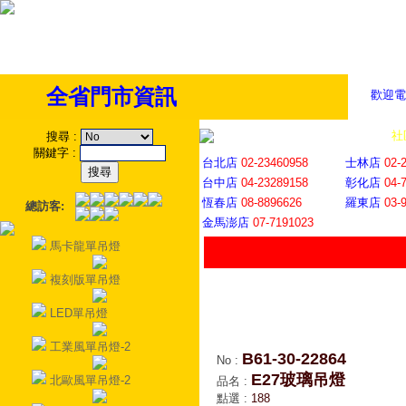
全省門市資訊
歡迎電
全省門市
│
社
搜尋
:
關鍵字
:
台北店
02-23460958
士林店
02-
台中店
04-23289158
彰化店
04-
恆春店
08-8896626
羅東店
03-
總訪客:
金馬澎店
07-7191023
馬卡龍單吊燈
複刻版單吊燈
LED單吊燈
工業風單吊燈-2
B61-30-22864
No
:
E27玻璃吊燈
北歐風單吊燈-2
品名
:
點選
:
188