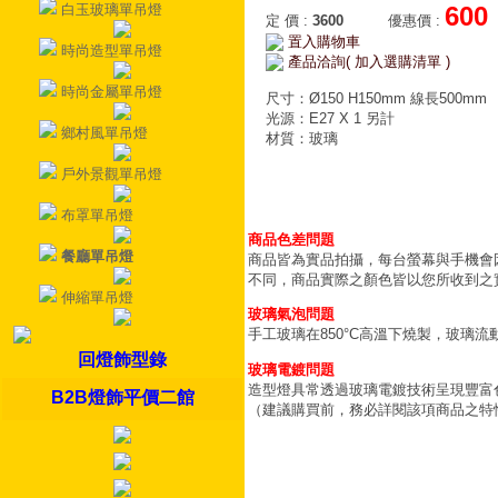
白玉玻璃單吊燈
600
定 價
:
3600
優惠價
:
置入購物車
時尚造型單吊燈
產品洽詢( 加入選購清單 )
時尚金屬單吊燈
尺寸：Ø150 H150mm 線長500mm
光源：E27 X 1 另計
鄉村風單吊燈
材質：玻璃
戶外景觀單吊燈
布罩單吊燈
商品色差問題
餐廳單吊燈
商品皆為實品拍攝，每台螢幕與手機會
不同，商品實際之顏色皆以您所收到之
伸縮單吊燈
玻璃氣泡問題
手工玻璃在850°C高溫下燒製，玻璃
回燈飾型錄
玻璃電鍍問題
造型燈具常透過玻璃電鍍技術呈現豐富
B2B燈飾平價二館
（建議購買前，務必詳閱該項商品之特