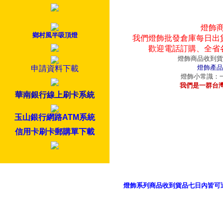
燈飾
鄉村風半吸頂燈
我們燈飾批發倉庫每日出
歡迎電話訂購、全省
燈飾商品收到貨
燈飾產品
申請資料下載
燈飾小常識：一
我們是一群台
華南銀行線上刷卡系統
玉山銀行網路ATM系統
信用卡刷卡郵購單下載
燈飾系列商品收到貨品七日內皆可
御品科技、YP燈飾網版權所有 c 2011 