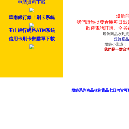
申請資料下載
燈飾
華南銀行線上刷卡系統
我們燈飾批發倉庫每日出
歡迎電話訂購、全省
玉山銀行網路ATM系統
燈飾商品收到貨
信用卡刷卡郵購單下載
燈飾產品
燈飾小常識：一
我們是一群台
燈飾系列商品收到貨品七日內皆可
御品科技、YP燈飾網版權所有 c 2011 