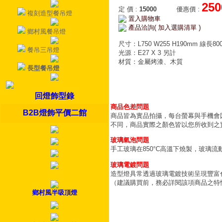
250
定 價
:
15000
優惠價
:
複刻造型餐吊燈
置入購物車
產品洽詢( 加入選購清單 )
鄉村風餐吊燈
尺寸：L750 W255 H190mm 線長80
餐吊三吊燈
光源：E27 X 3 另計
材質：金屬烤漆、木質
長型餐吊燈
回燈飾型錄
商品色差問題
B2B燈飾平價二館
商品皆為實品拍攝，每台螢幕與手機會
不同，商品實際之顏色皆以您所收到之
玻璃氣泡問題
手工玻璃在850°C高溫下燒製，玻璃
玻璃電鍍問題
造型燈具常透過玻璃電鍍技術呈現豐富
（建議購買前，務必詳閱該項商品之特
鄉村風半吸頂燈