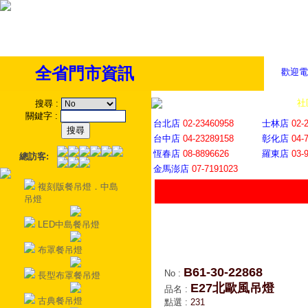
全省門市資訊
歡迎電
全省門市
│
社
搜尋
:
關鍵字
:
台北店
02-23460958
士林店
02-
台中店
04-23289158
彰化店
04-
恆春店
08-8896626
羅東店
03-
總訪客:
金馬澎店
07-7191023
複刻版餐吊燈．中島
吊燈
LED中島餐吊燈
布罩餐吊燈
B61-30-22868
No
:
長型布罩餐吊燈
E27北歐風吊燈
品名
:
古典餐吊燈
點選
:
231