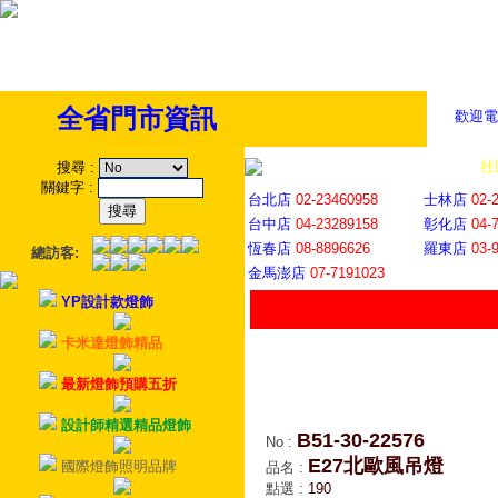
全省門市資訊
歡迎電
全省門市
│
社
搜尋
:
關鍵字
:
台北店
02-23460958
士林店
02-
台中店
04-23289158
彰化店
04-
恆春店
08-8896626
羅東店
03-
總訪客:
金馬澎店
07-7191023
YP設計款燈飾
卡米達燈飾精品
最新燈飾預購五折
設計師精選精品燈飾
B51-30-22576
No
:
E27北歐風吊燈
國際燈飾照明品牌
品名
:
點選
:
190