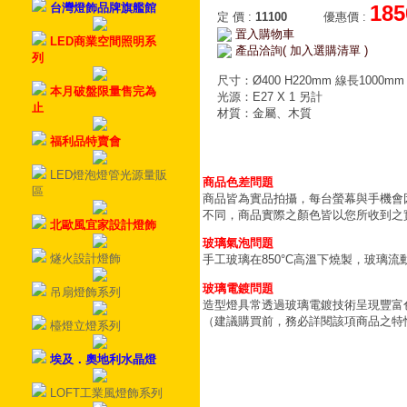
台灣燈飾品牌旗艦館
185
定 價
:
11100
優惠價
:
置入購物車
LED商業空間照明系
產品洽詢( 加入選購清單 )
列
尺寸：Ø400 H220mm 線長1000mm
本月破盤限量售完為
光源：E27 X 1 另計
止
材質：金屬、木質
福利品特賣會
LED燈泡燈管光源量販
商品色差問題
區
商品皆為實品拍攝，每台螢幕與手機會
不同，商品實際之顏色皆以您所收到之
北歐風宜家設計燈飾
玻璃氣泡問題
燧火設計燈飾
手工玻璃在850°C高溫下燒製，玻璃
玻璃電鍍問題
吊扇燈飾系列
造型燈具常透過玻璃電鍍技術呈現豐富
（建議購買前，務必詳閱該項商品之特
檯燈立燈系列
埃及．奧地利水晶燈
LOFT工業風燈飾系列