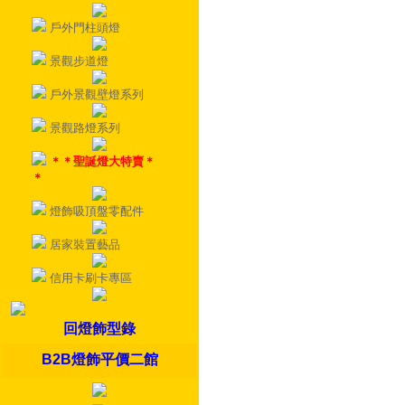
戶外門柱頭燈
景觀步道燈
戶外景觀壁燈系列
景觀路燈系列
＊＊聖誕燈大特賣＊
＊
燈飾吸頂盤零配件
居家裝置藝品
信用卡刷卡專區
回燈飾型錄
B2B燈飾平價二館