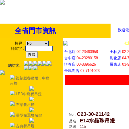
全省門市資訊
歡迎電
全省門市
│
社
搜尋
:
關鍵字
:
台北店
02-23460958
士林店
02-
台中店
04-23289158
彰化店
04-
恆春店
08-8896626
羅東店
03-
總訪客:
金馬澎店
07-7191023
複刻版餐吊燈．中島
吊燈
LED中島餐吊燈
布罩餐吊燈
C23-30-21142
No
:
長型布罩餐吊燈
E14水晶珠吊燈
品名
:
古典餐吊燈
點選
:
115