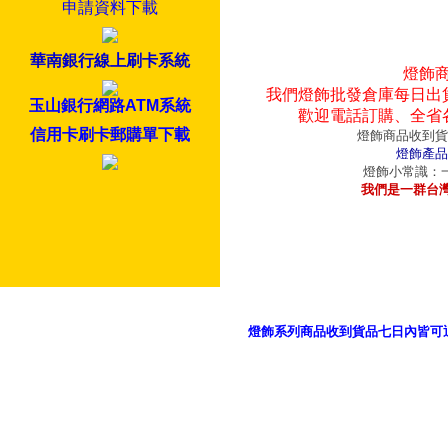
申請資料下載
華南銀行線上刷卡系統
燈飾
我們燈飾批發倉庫每日出
玉山銀行網路ATM系統
歡迎電話訂購、全省
信用卡刷卡郵購單下載
燈飾商品收到貨
燈飾產品
燈飾小常識：一
我們是一群台
燈飾系列商品收到貨品七日內皆可
御品科技、YP燈飾網版權所有 c 2011 