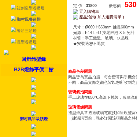
530
定 價
:
31800
優惠價
:
複刻造型餐吊燈
置入購物車
產品洽詢( 加入選購清單 )
鄉村風餐吊燈
尺寸：Ø660 H660mm 鍊長600mm
餐吊三吊燈
光源：E14 LED 拉尾燈泡 X 5 另計
材質：手工鍛造、玻璃、水晶珠
長型餐吊燈
★安裝過恕不退貨
回燈飾型錄
B2B燈飾平價二館
商品色差問題
商品皆為實品拍攝，每台螢幕與手機會
不同，商品實際之顏色皆以您所收到之
玻璃氣泡問題
手工玻璃在850°C高溫下燒製，玻璃
玻璃電鍍問題
造型燈具常透過玻璃電鍍技術呈現豐富
（建議購買前，務必詳閱該項商品之特
鄉村風半吸頂燈