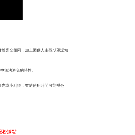
實體完全相同，加上因個人主觀期望認知
程中無法避免的特性。
漏光或小刮痕，並隨使用時間可能褪色
服務據點