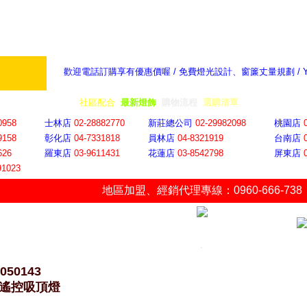
歡迎電話訂購享有優惠價喔 / 免費燈光設計、窗簾丈量規劃 /
奇摩新聞：選對燈飾居家氣氛大提升
隨意窩 Xu
全省門市
│
社區配合
│
最新燈飾
│
購物流程
│
選購清單
│
購物車
│
聯絡YP
0958
士林店
02-28882770
新莊總公司
02-29982098
桃園店
9158
彰化店
04-73318
18
員林店
04-8321919
台南店
626
羅東店
03-9611431
花蓮店
03-8542798
屏東店
91023
地區加盟
、
經銷代理專線：0960-666-738
-050143
W遙控吸頂燈