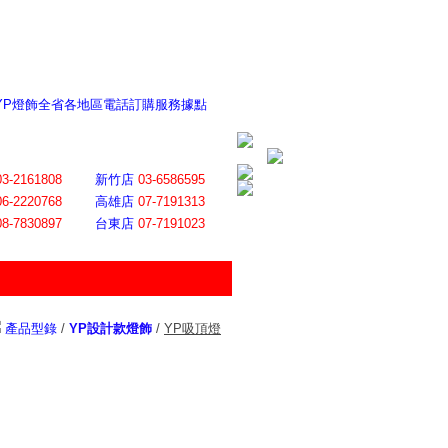
 YP燈飾全省各地區電話訂購服務據點
ite日誌 感謝莊記者熱情介紹
│
會員登入
│
回首頁
│
加入最愛
03-2161808
新竹店
03-6586595
06-2220768
高雄店
07-7191313
08-7830897
台東店
07-7191023
產品型錄
/
YP設計款燈飾
/
YP吸頂燈