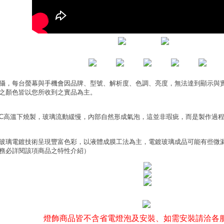
攝，每台螢幕與手機會因品牌、型號、解析度、色調、亮度，無法達到顯示與
之顏色皆以您所收到之實品為主。
0°C高溫下燒製，玻璃流動緩慢，內部自然形成氣泡，這並非瑕疵，而是製作過
玻璃電鍍技術呈現豐富色彩，以液體成膜工法為主，電鍍玻璃成品可能有些微
務必詳閱該項商品之特性介紹）
燈飾商品皆不含省電燈泡及安裝、如需安裝請洽各