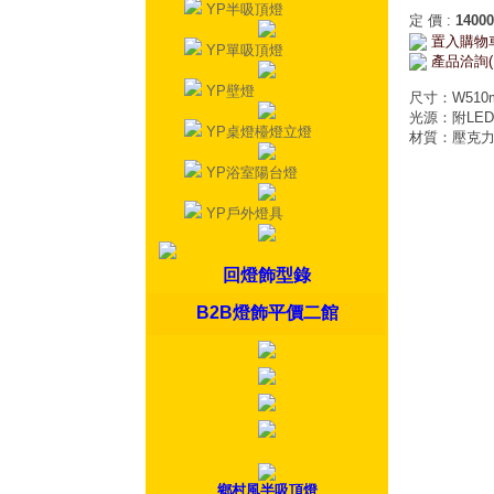
YP半吸頂燈
定 價
:
14000
置入購物
YP單吸頂燈
產品洽詢(
YP壁燈
尺寸：W510m
光源：附LED
YP桌燈檯燈立燈
材質：壓克
YP浴室陽台燈
YP戶外燈具
回燈飾型錄
B2B燈飾平價二館
鄉村風半吸頂燈