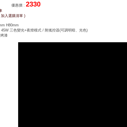
2330
優惠價
:
車
 加入選購清單 )
m H80mm
 45W 三色變光+夜燈模式 /
附搖控器(可調明暗、光色)
力烤漆