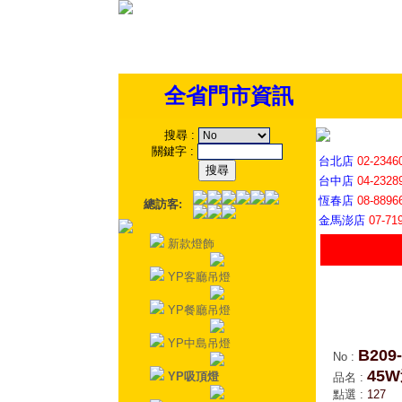
全省門市資訊
搜尋
:
關鍵字
:
台北店
02-2346
台中店
04-2328
恆春店
08-8896
總訪客:
金馬澎店
07-71
新款燈飾
YP客廳吊燈
YP餐廳吊燈
YP中島吊燈
B209
No
:
45
YP吸頂燈
品名
:
點選
:
127